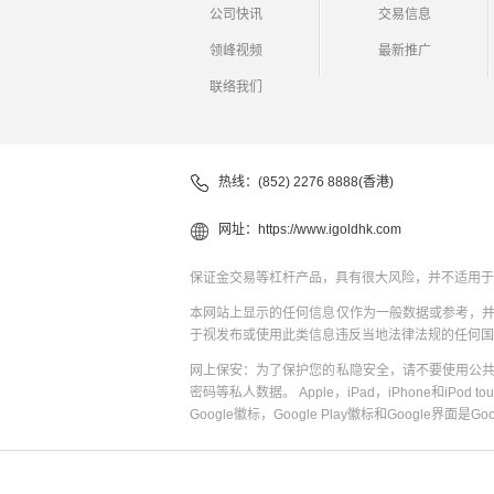
公司快讯
交易信息
领峰视频
最新推广
联络我们
热线：(852) 2276 8888(香港)
网址：
https://www.igoldhk.com
保证金交易等杠杆产品，具有很大风险，并不适用于
本网站上显示的任何信息仅作为一般数据或参考，
于视发布或使用此类信息违反当地法律法规的任何国
网上保安：为了保护您的私隐安全，请不要使用公
密码等私人数据。 Apple，iPad，iPhone和iPod to
Google徽标，Google Play徽标和Google界面是G