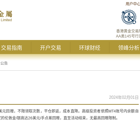
用户中
香港黄金交易
AA类145号行
交易指南
开户交易
环球财经
领峰分析
峰公告
2024年02月01日
美元回赠，不限领取次数，平仓即返，成本直降。高级投资者依照MT4账号内余额自
的伦敦金/银高达26美元/手点差回赠，直至活动结束，无最高回赠限制。