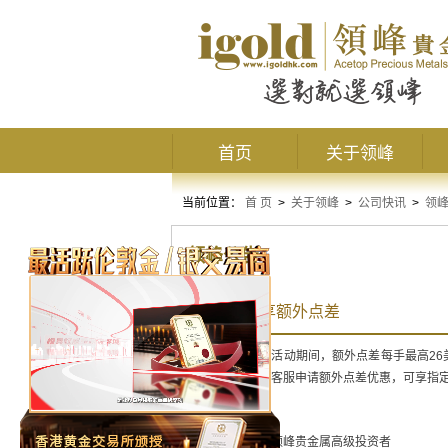
首页
关于领峰
当前位置：
首 页
>
关于领峰
>
公司快讯
>
领
领峰公告
2月注资尊享额外点差
特惠风暴来啦！活动期间，额外点差每手最高26
助报名，或联系客服申请额外点差优惠，可享指定
活动对象：所有领峰贵金属高级投资者