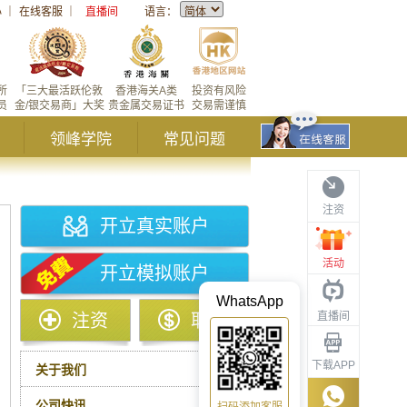
心
｜
在线客服
｜
直播间
语言：
所
「三大最活跃伦敦
香港海关A类
投资有风险
员
金/银交易商」大奖
贵金属交易证书
交易需谨慎
领峰学院
常见问题
注资
开立真实账户
活动
开立模拟账户
WhatsApp
直播间
注资
取款
下载APP
关于我们
公司快讯