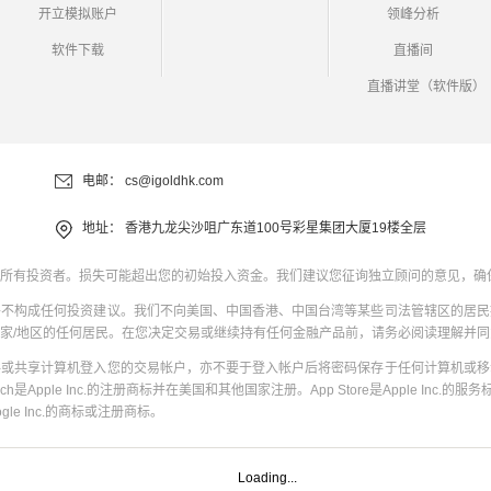
开立模拟账户
领峰分析
软件下载
直播间
直播讲堂（软件版）
电邮：
cs@igoldhk.com
地址：
香港九龙尖沙咀广东道100号彩星集团大厦19楼全层
所有投资者。损失可能超出您的初始投入资金。我们建议您征询独立顾问的意见，确
并不构成任何投资建议。我们不向美国、中国香港、中国台湾等某些司法管辖区的居民
家/地区的任何居民。在您决定交易或继续持有任何金融产品前，请务必阅读理解并
共或共享计算机登入您的交易帐户，亦不要于登入帐户后将密码保存于任何计算机或移
uch是Apple Inc.的注册商标并在美国和其他国家注册。App Store是Apple Inc.的服务标
oogle Inc.的商标或注册商标。
Loading...