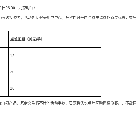
01日06:00（北京时间）
为高级投资者，活动期间登录用户中心，凭MT4账号内余额申请额外点差优惠，交易
点差回赠（美元/手）
12
20
26
0两项黄金白银产品。其余交易将不计入活动手数。已获得优悦点差回赠资格的客户，不能同