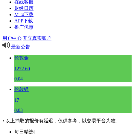
在线客服
财经日历
MT4下载
APP下载
推广优惠
用户中心
开立真实账户
最新公告
伦敦金
1272.60
0.04
伦敦银
17
0.03
• 以上抽取的报价有延迟，仅供参考，以交易平台为准。
每日精选
|