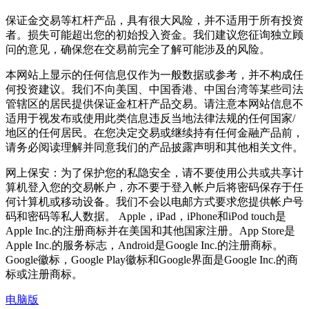
保证金交易等杠杆产品，具有很大风险，并不适用于所有投资
者。损失可能超出您的初始投入资金。我们建议您征询独立顾
问的意见，确保您在交易前完全了解可能涉及的风险。
本网站上显示的任何信息仅作为一般数据或参考，并不构成任
何投资建议。我们不向美国、中国香港、中国台湾等某些司法
管辖区的居民提供保证金杠杆产品交易。请注意本网站信息不
适用于视发布或使用此类信息违反当地法律法规的任何国家/
地区的任何居民。在您决定交易或继续持有任何金融产品前，
请务必阅读理解并同意我们的产品披露声明和其他相关文件。
网上保安：为了保护您的私隐安全，请不要使用公共或共享计
算机登入您的交易帐户，亦不要于登入帐户后将密码保存于任
何计算机或移动设备。我们不会以电邮方式要求您提供帐户号
码和密码等私人数据。 Apple，iPad，iPhone和iPod touch是
Apple Inc.的注册商标并在美国和其他国家注册。App Store是
Apple Inc.的服务标志，Android是Google Inc.的注册商标。
Google徽标，Google Play徽标和Google界面是Google Inc.的商
标或注册商标。
电脑版