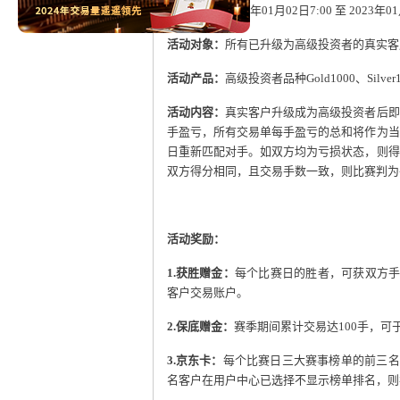
比赛时间
：
2023
年
01
月
02
日
7:00
至
2023
年
01
活动对象：
所有已升级为高级投资者的真实客
活动产品：
高级投资者品种
Gold1000
、
Silver
活动内容：
真实客户升级成为高级投资者后即
手盈亏，所有交易单每手盈亏的总和将作为当
日重新匹配对手。如双方均为亏损状态，则得
双方得分相同，且交易手数一致，则比赛判为
活动奖励：
1.
获胜赠金：
每个比赛日的胜者，可获双方
客户交易账户。
2.
保底赠金：
赛季期间累计交易达
100
手，可
3.
京东卡：
每个比赛日三大赛事榜单的前三名
名客户在用户中心已选择不显示榜单排名，则