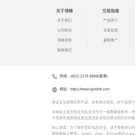
关于领峰
交易指南
关于我们
产品简介
公司快讯
交易信息
领峰视频
最新推广
联络我们
热线：(852) 2276 8888(香港)
网址：
https://www.igoldhk.com
保证金交易等杠杆产品，具有很大风险，并不适用于
本网站上显示的任何信息仅作为一般数据或参考，
于视发布或使用此类信息违反当地法律法规的任何国
网上保安：为了保护您的私隐安全，请不要使用公
密码等私人数据。 Apple，iPad，iPhone和iPod to