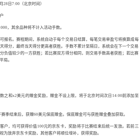
月
28
日
7:00
（北京时间）
户
1000
，其余品种将不计入活动手数。
可报名。赛程期间，系统自动于每个交易日结算，每笔交易单盈亏将换算成每
天得分，最终当天得分更高者获胜。手数不累计至隔日，系统会在下一个交易
分负值较少的一方获胜；若比赛双方得分相同，则交易手数高者获胜；若比赛
平局。
手数之和
x2
美元的赠金奖励，赠金不设上限，将于北京时间次日
14:00
前添加至
于赛季结束后，获赠
60
美元保底赠金。保底赠金可与获胜赠金叠加获取。
客户，均可获得价值
100
元的京东卡，奖励将于比赛结束后统一发放。若前三
视为放弃京东卡奖励，其他客户将顺位增补，获得奖励。