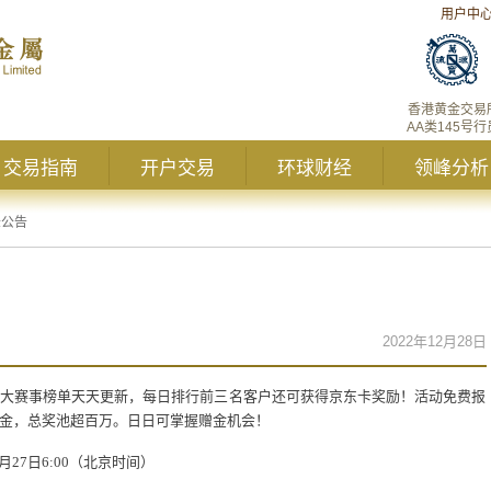
用户中
香港黄金交易
AA类145号行
交易指南
开户交易
环球财经
领峰分析
峰公告
2022年12月28日
大赛事榜单天天更新，每日排行前三名客户还可获得京东卡奖励！活动免费报
金，总奖池超百万。日日可掌握赠金机会！
月
27
日
6:00
（北京时间）