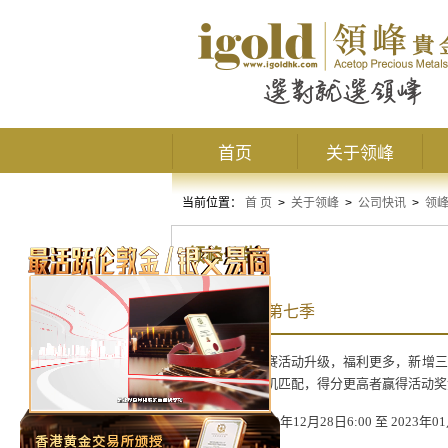
首页
关于领峰
当前位置：
首 页
>
关于领峰
>
公司快讯
>
领
领峰公告
交易争霸赛第七季
领峰交易争霸赛活动升级，福利更多，新增三
名，一对一随机匹配，得分更高者赢得活动奖
报名时间
：
2022
年
12
月
28
日
6:00
至
2023
年
01