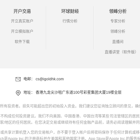
开户交易
环球财经
领峰分析
开立真实账户
行情分析
专家分析
开立模拟账户
领峰分析
软件下载
直播间
直播讲堂（软件版）
电邮：
cs@igoldhk.com
地址：
香港九龙尖沙咀广东道100号彩星集团大厦19楼全层
所有投资者。损失可能超出您的初始投入资金。我们建议您征询独立顾问的意见，确
并不构成任何投资建议。我们不向美国、中国香港、中国台湾等某些司法管辖区的居民
家/地区的任何居民。在您决定交易或继续持有任何金融产品前，请务必阅读理解并
共或共享计算机登入您的交易帐户，亦不要于登入帐户后将密码保存于任何计算机或移
uch是Apple Inc.的注册商标并在美国和其他国家注册。App Store是Apple Inc.的服务标