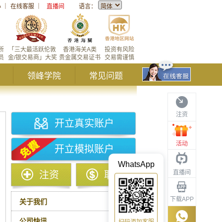
心
｜
在线客服
｜
直播间
语言：
所
「三大最活跃伦敦
香港海关A类
投资有风险
员
金/银交易商」大奖
贵金属交易证书
交易需谨慎
领峰学院
常见问题
注资
开立真实账户
活动
开立模拟账户
WhatsApp
直播间
注资
取款
下载APP
关于我们
公司快讯