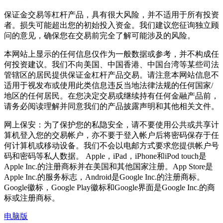
保证金交易等杠杆产品，具有很大风险，并不适用于所有投资
者。损失可能超出您的初始投入资金。我们建议您征询独立顾
问的意见，确保您在交易前完全了解可能涉及的风险。
本网站上显示的任何信息仅作为一般数据或参考，并不构成任
何投资建议。我们不向美国、中国香港、中国台湾等某些司法
管辖区的居民提供保证金杠杆产品交易。请注意本网站信息不
适用于视发布或使用此类信息违反当地法律法规的任何国家/
地区的任何居民。在您决定交易或继续持有任何金融产品前，
请务必阅读理解并同意我们的产品披露声明和其他相关文件。
网上保安：为了保护您的私隐安全，请不要使用公共或共享计
算机登入您的交易帐户，亦不要于登入帐户后将密码保存于任
何计算机或移动设备。我们不会以电邮方式要求您提供帐户号
码和密码等私人数据。 Apple，iPad，iPhone和iPod touch是
Apple Inc.的注册商标并在美国和其他国家注册。App Store是
Apple Inc.的服务标志，Android是Google Inc.的注册商标。
Google徽标，Google Play徽标和Google界面是Google Inc.的商
标或注册商标。
电脑版