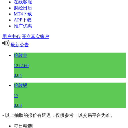
在线客服
财经日历
MT4下载
APP下载
推广优惠
用户中心
开立真实账户
最新公告
伦敦金
1272.60
0.04
伦敦银
17
0.03
• 以上抽取的报价有延迟，仅供参考，以交易平台为准。
每日精选
|