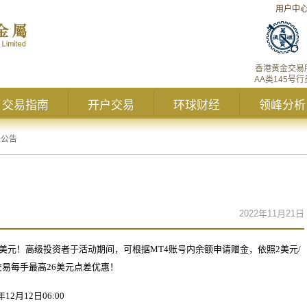
用户中
香港黄金交易
AA类145号行
交易指南
开户交易
环球财经
领峰分析
峰公告
2022年11月21日
美元！高级投资者于活动期间，可根据
MT4
账号内余额申请赠金，依照
2
美元
/
交易每手最高
26
美元点差优惠！
年
12
月
12
日
06:00