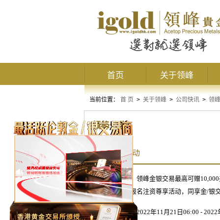
首页
关于领峰
当前位置：
首 页
>
关于领峰
>
公司快讯
>
领
领峰公告
12月赠金活动
初冬福利专送，领峰金银交易最高可赠
10,000
手回赠，还可报名注资尊享活动，同享金
/
银
赠金申请时间：
2022
年
11
月
21
日
06:00 - 2022