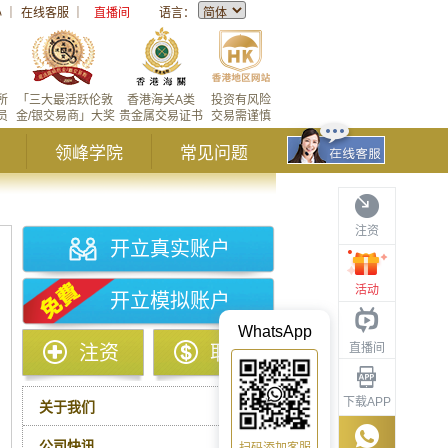
心
｜
在线客服
｜
直播间
语言：
所
「三大最活跃伦敦
香港海关A类
投资有风险
员
金/银交易商」大奖
贵金属交易证书
交易需谨慎
领峰学院
常见问题
注资
开立真实账户
活动
开立模拟账户
WhatsApp
直播间
注资
取款
下载APP
关于我们
公司快讯