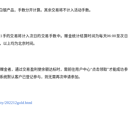
白银产品，手数分开计算。其余交易将不计入活动手数。
足
1
手的交易将计入次日的交易手数中。赠金统计结算时间为每天
06:00
至次日
，以上均为北京时间。
赠金者，通过交易盈利使余额达标时，需前往用户中心
“
点击领取
”
才能成功参
系统默认客户已登记参与，则无需再次申请参加。
ity/202212gold.html