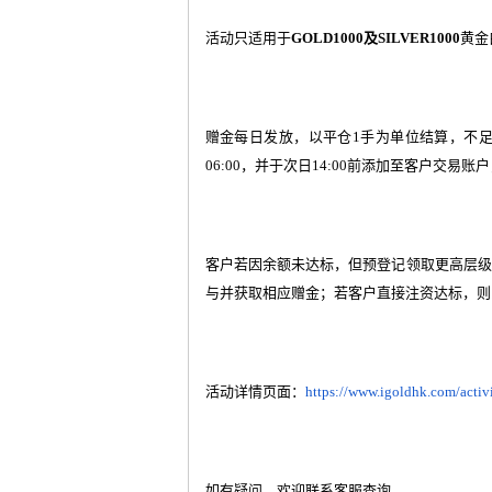
活动只适用于
GOLD1000
及
SILVER1000
黄金
赠金每日发放，以平仓
1
手为单位结算，不
06:00
，并于次日
14:00
前添加至客户交易账户
客户若因余额未达标，但预登记领取更高层级
与并获取相应赠金；若客户直接注资达标，则
活动详情页面：
https://www.igoldhk.com/activ
如有疑问，欢迎联系客服查询。