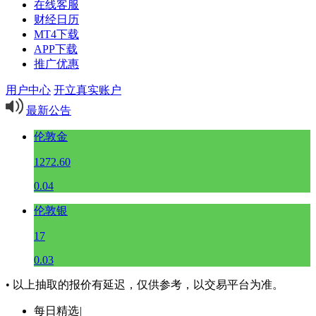
在线客服
财经日历
MT4下载
APP下载
推广优惠
用户中心
开立真实账户
最新公告
伦敦金
1272.60
0.04
伦敦银
17
0.03
• 以上抽取的报价有延迟，仅供参考，以交易平台为准。
每日精选
|