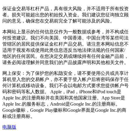
保证金交易等杠杆产品，具有很大风险，并不适用于所有投资
者。损失可能超出您的初始投入资金。我们建议您征询独立顾
问的意见，确保您在交易前完全了解可能涉及的风险。
本网站上显示的任何信息仅作为一般数据或参考，并不构成任
何投资建议。我们不向美国、中国香港、中国台湾等某些司法
管辖区的居民提供保证金杠杆产品交易。请注意本网站信息不
适用于视发布或使用此类信息违反当地法律法规的任何国家/
地区的任何居民。在您决定交易或继续持有任何金融产品前，
请务必阅读理解并同意我们的产品披露声明和其他相关文件。
网上保安：为了保护您的私隐安全，请不要使用公共或共享计
算机登入您的交易帐户，亦不要于登入帐户后将密码保存于任
何计算机或移动设备。我们不会以电邮方式要求您提供帐户号
码和密码等私人数据。 Apple，iPad，iPhone和iPod touch是
Apple Inc.的注册商标并在美国和其他国家注册。App Store是
Apple Inc.的服务标志，Android是Google Inc.的注册商标。
Google徽标，Google Play徽标和Google界面是Google Inc.的商
标或注册商标。
电脑版