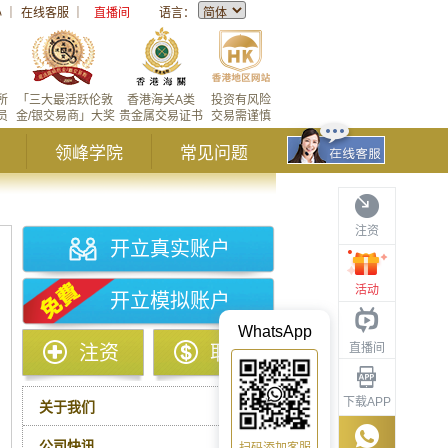
心
｜
在线客服
｜
直播间
语言：
所
「三大最活跃伦敦
香港海关A类
投资有风险
员
金/银交易商」大奖
贵金属交易证书
交易需谨慎
领峰学院
常见问题
注资
开立真实账户
活动
开立模拟账户
WhatsApp
直播间
注资
取款
下载APP
关于我们
公司快讯