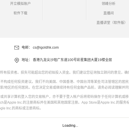
开立模拟账户
领峰分析
软件下载
直播间
直播讲堂（软件版）
电邮：
cs@igoldhk.com
地址：
香港九龙尖沙咀广东道100号彩星集团大厦19楼全层
所有投资者。损失可能超出您的初始投入资金。我们建议您征询独立顾问的意见，确
并不构成任何投资建议。我们不向美国、中国香港、中国台湾等某些司法管辖区的居民
家/地区的任何居民。在您决定交易或继续持有任何金融产品前，请务必阅读理解并
共或共享计算机登入您的交易帐户，亦不要于登入帐户后将密码保存于任何计算机或移
uch是Apple Inc.的注册商标并在美国和其他国家注册。App Store是Apple Inc.的服务标
oogle Inc.的商标或注册商标。
Loading...