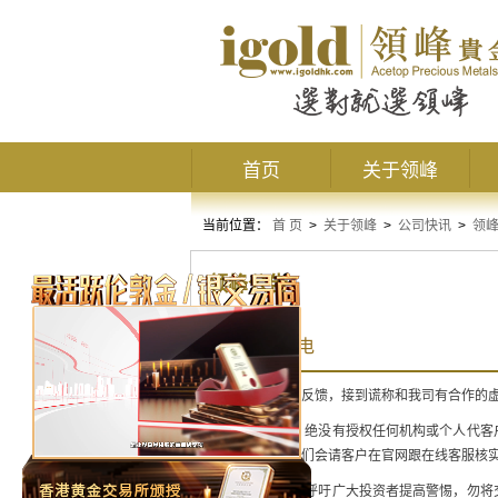
首页
关于领峰
当前位置：
首 页
>
关于领峰
>
公司快讯
>
领
领峰公告
警惕虚假来电
近期收到投资者反馈，接到谎称和我司有合作的
我司严正声明，绝没有授权任何机构或个人代客
加客户微信，我们会请客户在官网跟在线客服核
领峰
贵金属
再次呼吁广大投资者提高警惕，勿将