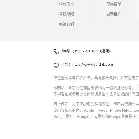
公司快讯
交易信息
领峰视频
最新推广
联络我们
热线：(852) 2276 8888(香港)
网址：
https://www.igoldhk.com
保证金交易等杠杆产品，具有很大风险，并不适用于
本网站上显示的任何信息仅作为一般数据或参考，
于视发布或使用此类信息违反当地法律法规的任何国
网上保安：为了保护您的私隐安全，请不要使用公
密码等私人数据。 Apple，iPad，iPhone和iPod to
Google徽标，Google Play徽标和Google界面是G