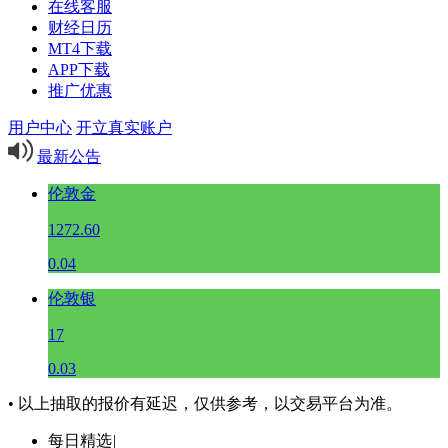
在线客服
财经日历
MT4下载
APP下载
推广优惠
用户中心
开立真实账户
最新公告
伦敦金
1272.60
0.04
伦敦银
17
0.03
• 以上抽取的报价有延迟，仅供参考，以交易平台为准。
每日精选
|