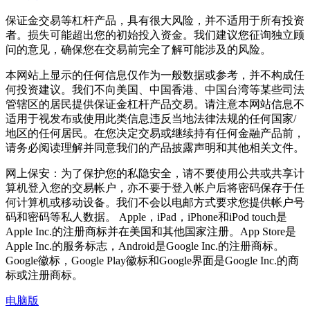
保证金交易等杠杆产品，具有很大风险，并不适用于所有投资
者。损失可能超出您的初始投入资金。我们建议您征询独立顾
问的意见，确保您在交易前完全了解可能涉及的风险。
本网站上显示的任何信息仅作为一般数据或参考，并不构成任
何投资建议。我们不向美国、中国香港、中国台湾等某些司法
管辖区的居民提供保证金杠杆产品交易。请注意本网站信息不
适用于视发布或使用此类信息违反当地法律法规的任何国家/
地区的任何居民。在您决定交易或继续持有任何金融产品前，
请务必阅读理解并同意我们的产品披露声明和其他相关文件。
网上保安：为了保护您的私隐安全，请不要使用公共或共享计
算机登入您的交易帐户，亦不要于登入帐户后将密码保存于任
何计算机或移动设备。我们不会以电邮方式要求您提供帐户号
码和密码等私人数据。 Apple，iPad，iPhone和iPod touch是
Apple Inc.的注册商标并在美国和其他国家注册。App Store是
Apple Inc.的服务标志，Android是Google Inc.的注册商标。
Google徽标，Google Play徽标和Google界面是Google Inc.的商
标或注册商标。
电脑版