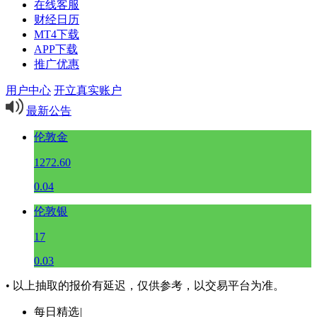
在线客服
财经日历
MT4下载
APP下载
推广优惠
用户中心
开立真实账户
最新公告
伦敦金
1272.60
0.04
伦敦银
17
0.03
• 以上抽取的报价有延迟，仅供参考，以交易平台为准。
每日精选
|