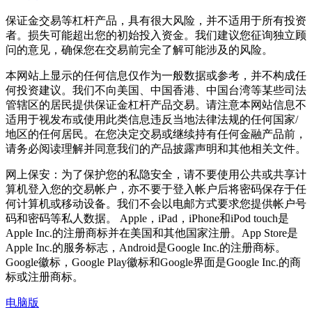
保证金交易等杠杆产品，具有很大风险，并不适用于所有投资
者。损失可能超出您的初始投入资金。我们建议您征询独立顾
问的意见，确保您在交易前完全了解可能涉及的风险。
本网站上显示的任何信息仅作为一般数据或参考，并不构成任
何投资建议。我们不向美国、中国香港、中国台湾等某些司法
管辖区的居民提供保证金杠杆产品交易。请注意本网站信息不
适用于视发布或使用此类信息违反当地法律法规的任何国家/
地区的任何居民。在您决定交易或继续持有任何金融产品前，
请务必阅读理解并同意我们的产品披露声明和其他相关文件。
网上保安：为了保护您的私隐安全，请不要使用公共或共享计
算机登入您的交易帐户，亦不要于登入帐户后将密码保存于任
何计算机或移动设备。我们不会以电邮方式要求您提供帐户号
码和密码等私人数据。 Apple，iPad，iPhone和iPod touch是
Apple Inc.的注册商标并在美国和其他国家注册。App Store是
Apple Inc.的服务标志，Android是Google Inc.的注册商标。
Google徽标，Google Play徽标和Google界面是Google Inc.的商
标或注册商标。
电脑版