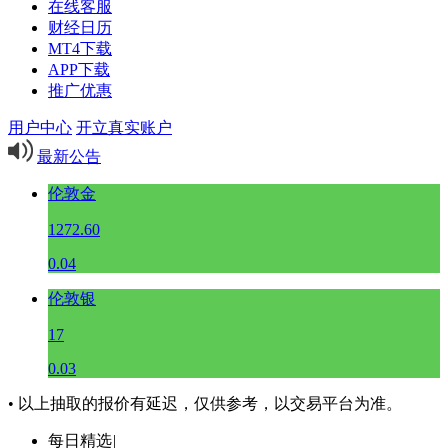
在线客服
财经日历
MT4下载
APP下载
推广优惠
用户中心
开立真实账户
最新公告
伦敦金
1272.60
0.04
伦敦银
17
0.03
• 以上抽取的报价有延迟，仅供参考，以交易平台为准。
每日精选
|