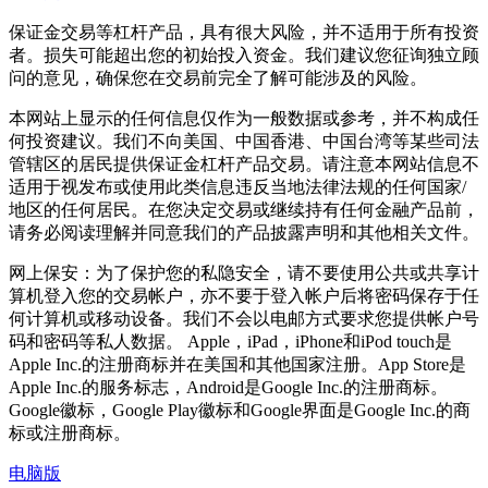
保证金交易等杠杆产品，具有很大风险，并不适用于所有投资
者。损失可能超出您的初始投入资金。我们建议您征询独立顾
问的意见，确保您在交易前完全了解可能涉及的风险。
本网站上显示的任何信息仅作为一般数据或参考，并不构成任
何投资建议。我们不向美国、中国香港、中国台湾等某些司法
管辖区的居民提供保证金杠杆产品交易。请注意本网站信息不
适用于视发布或使用此类信息违反当地法律法规的任何国家/
地区的任何居民。在您决定交易或继续持有任何金融产品前，
请务必阅读理解并同意我们的产品披露声明和其他相关文件。
网上保安：为了保护您的私隐安全，请不要使用公共或共享计
算机登入您的交易帐户，亦不要于登入帐户后将密码保存于任
何计算机或移动设备。我们不会以电邮方式要求您提供帐户号
码和密码等私人数据。 Apple，iPad，iPhone和iPod touch是
Apple Inc.的注册商标并在美国和其他国家注册。App Store是
Apple Inc.的服务标志，Android是Google Inc.的注册商标。
Google徽标，Google Play徽标和Google界面是Google Inc.的商
标或注册商标。
电脑版