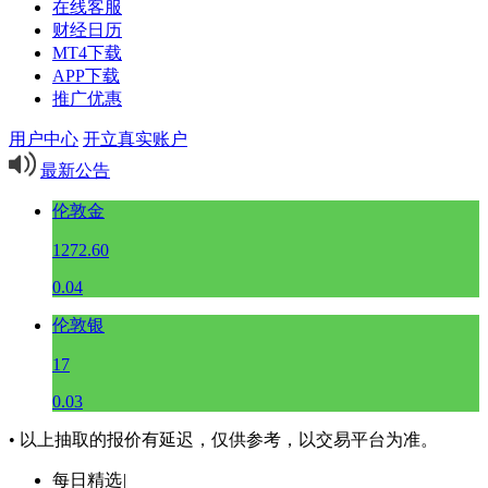
在线客服
财经日历
MT4下载
APP下载
推广优惠
用户中心
开立真实账户
最新公告
伦敦金
1272.60
0.04
伦敦银
17
0.03
• 以上抽取的报价有延迟，仅供参考，以交易平台为准。
每日精选
|