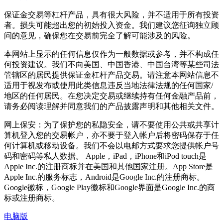
保证金交易等杠杆产品，具有很大风险，并不适用于所有投资
者。损失可能超出您的初始投入资金。我们建议您征询独立顾
问的意见，确保您在交易前完全了解可能涉及的风险。
本网站上显示的任何信息仅作为一般数据或参考，并不构成任
何投资建议。我们不向美国、中国香港、中国台湾等某些司法
管辖区的居民提供保证金杠杆产品交易。请注意本网站信息不
适用于视发布或使用此类信息违反当地法律法规的任何国家/
地区的任何居民。在您决定交易或继续持有任何金融产品前，
请务必阅读理解并同意我们的产品披露声明和其他相关文件。
网上保安：为了保护您的私隐安全，请不要使用公共或共享计
算机登入您的交易帐户，亦不要于登入帐户后将密码保存于任
何计算机或移动设备。我们不会以电邮方式要求您提供帐户号
码和密码等私人数据。 Apple，iPad，iPhone和iPod touch是
Apple Inc.的注册商标并在美国和其他国家注册。App Store是
Apple Inc.的服务标志，Android是Google Inc.的注册商标。
Google徽标，Google Play徽标和Google界面是Google Inc.的商
标或注册商标。
电脑版