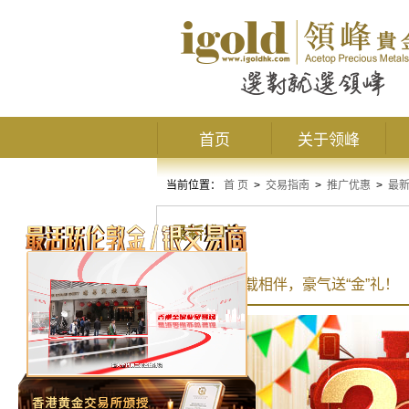
首页
关于领峰
当前位置：
首 页
>
交易指南
>
推广优惠
>
最
最新推广
领峰感恩七载相伴，豪气送“金”礼！