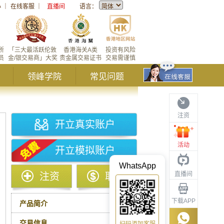
心
｜
在线客服
｜
直播间
语言：
所
「三大最活跃伦敦
香港海关A类
投资有风险
员
金/银交易商」大奖
贵金属交易证书
交易需谨慎
领峰学院
常见问题
注资
开立真实账户
活动
开立模拟账户
WhatsApp
直播间
注资
取款
下载APP
产品简介
交易信息