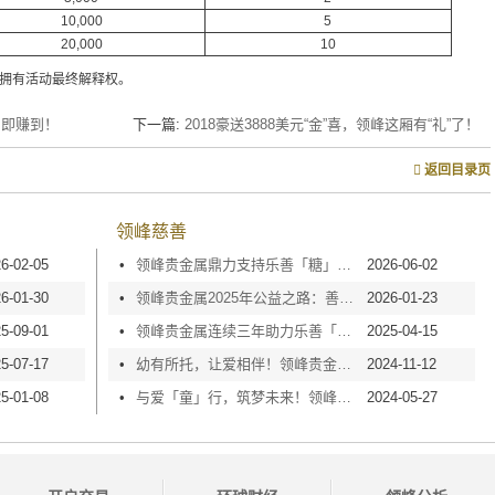
10,000
5
20,000
10
拥有活动最终解释权。
到即赚到！
下一篇:
2018豪送3888美元“金”喜，领峰这厢有“礼”了！
返回目录页
领峰慈善
6-02-05
•
领峰贵金属鼎力支持乐善「糖」甜心行动2026，以爱点亮童梦！
2026-06-02
6-01-30
•
领峰贵金属2025年公益之路：善心捐款，爱心传递！
2026-01-23
5-09-01
•
领峰贵金属连续三年助力乐善「糖」甜心行动，以温暖润童心！
2025-04-15
5-07-17
•
幼有所托，让爱相伴！领峰贵金属获颁「培幼纯金伙伴」大奖
2024-11-12
5-01-08
•
与爱「童」行，筑梦未来！领峰贵金属鼎力支持乐善「糖」甜心行动
2024-05-27