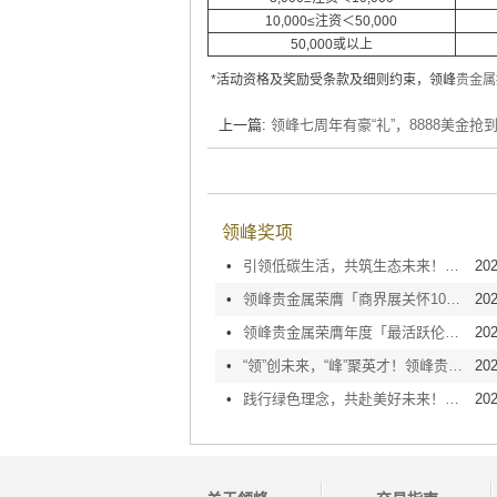
10,000≤注资＜50,000
50,000或以上
*活动资格及奖励受条款及细则约束，领峰
贵金属
上一篇:
领峰七周年有豪“礼”，8888美金抢
领峰奖项
•
引领低碳生活，共筑生态未来！领峰贵金属荣膺「10+绿色办公室」大奖
202
•
领峰贵金属荣膺「商界展关怀10+」认证，坚守企业责任方能致远
202
•
领峰贵金属荣膺年度「最活跃伦敦金/银交易商」，同贺金银业贸易场115周年庆
202
•
“领”创未来，“峰”聚英才！领峰贵金属第10年荣膺「人才企业」嘉许
202
•
践行绿色理念，共赴美好未来！领峰贵金属连续十一年获颁「绿色办公室」
202