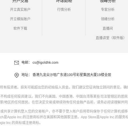
开户交易
环球财经
领峰分析
开立真实账户
行情分析
专家分析
开立模拟账户
领峰分析
软件下载
直播间
直播讲堂（软件版）
电邮：
cs@igoldhk.com
地址：
香港九龙尖沙咀广东道100号彩星集团大厦19楼全层
所有投资者。损失可能超出您的初始投入资金。我们建议您征询独立顾问的意见，确
并不构成任何投资建议。我们不向美国、中国香港、中国台湾等某些司法管辖区的居民
家/地区的任何居民。在您决定交易或继续持有任何金融产品前，请务必阅读理解并
共或共享计算机登入您的交易帐户，亦不要于登入帐户后将密码保存于任何计算机或移
uch是Apple Inc.的注册商标并在美国和其他国家注册。App Store是Apple Inc.的服务标
oogle Inc.的商标或注册商标。