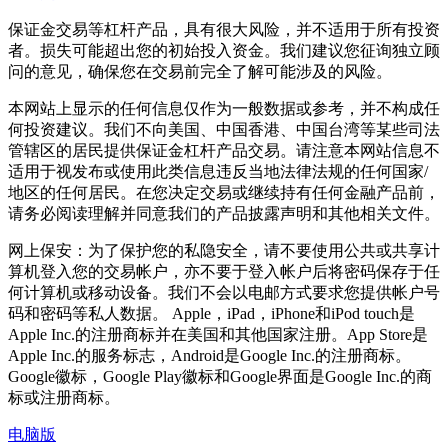
保证金交易等杠杆产品，具有很大风险，并不适用于所有投资
者。损失可能超出您的初始投入资金。我们建议您征询独立顾
问的意见，确保您在交易前完全了解可能涉及的风险。
本网站上显示的任何信息仅作为一般数据或参考，并不构成任
何投资建议。我们不向美国、中国香港、中国台湾等某些司法
管辖区的居民提供保证金杠杆产品交易。请注意本网站信息不
适用于视发布或使用此类信息违反当地法律法规的任何国家/
地区的任何居民。在您决定交易或继续持有任何金融产品前，
请务必阅读理解并同意我们的产品披露声明和其他相关文件。
网上保安：为了保护您的私隐安全，请不要使用公共或共享计
算机登入您的交易帐户，亦不要于登入帐户后将密码保存于任
何计算机或移动设备。我们不会以电邮方式要求您提供帐户号
码和密码等私人数据。 Apple，iPad，iPhone和iPod touch是
Apple Inc.的注册商标并在美国和其他国家注册。App Store是
Apple Inc.的服务标志，Android是Google Inc.的注册商标。
Google徽标，Google Play徽标和Google界面是Google Inc.的商
标或注册商标。
电脑版