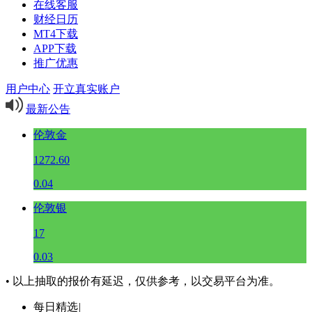
在线客服
财经日历
MT4下载
APP下载
推广优惠
用户中心
开立真实账户
最新公告
伦敦金
1272.60
0.04
伦敦银
17
0.03
• 以上抽取的报价有延迟，仅供参考，以交易平台为准。
每日精选
|