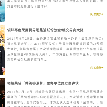
美元强势以及苏格兰独立公投的政治事件对金市方面的影响，也
对金市的趋势进行了整体评...
阅读更多+
领峰再度荣膺贸易场最活跃伦敦金/银交易商大奖
2014年9月15日，由香港金银业贸易场主办的「最活跃伦敦金/
银交易商大奖2013/14颁奖仪式」于香港国际传媒彭博的总部盛
大举行, 领峰贵金属于本次活动连续第二年获得金银业贸易场《最
活跃伦敦金/银交易商大奖》，作为黄金行业的领军企业，领峰感
谢客户长久以来的支持与...
阅读更多+
领峰荣获「共筑香港梦」主办单位颁发嘉许状
2014年7月30日, 领峰贵金属获邀出席由金银业贸易场慈善基金
举办的「共筑香港梦–启动礼暨嘉许礼」, 本次活动于香港港丽酒
店隆重举行, 现场宾客如云。作为此次大型活动的「金赞助」，领