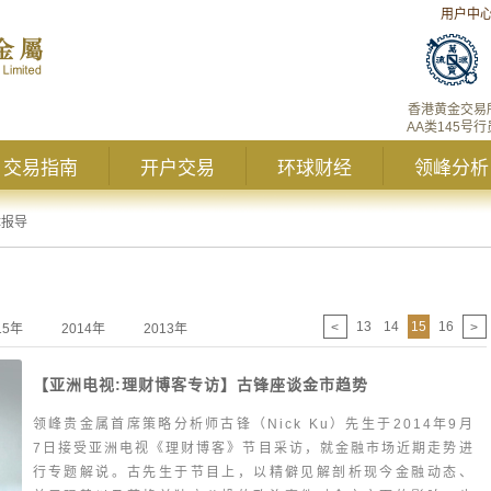
用户中
香港黄金交易
AA类145号行
交易指南
开户交易
环球财经
领峰分析
体报导
13
14
15
16
<
>
15年
2014年
2013年
【亚洲电视:理财博客专访】古锋座谈金市趋势
领峰贵金属首席策略分析师古锋（Nick Ku）先生于2014年9月
7日接受亚洲电视《理财博客》节目采访，就金融市场近期走势进
行专题解说。古先生于节目上，以精僻见解剖析现今金融动态、