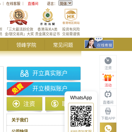
心
｜
在线客服
｜
直播间
语言：
所
「三大最活跃伦敦
香港海关A类
投资有风险
员
金/银交易商」大奖
贵金属交易证书
交易需谨慎
领峰学院
常见问题
注资
开立真实账户
活动
开立模拟账户
WhatsApp
直播间
注资
取款
下载APP
关于我们
公司快讯