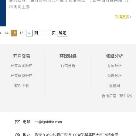
最具权威、最有影响力的年度评选活动之一, 由中国财经网络门户
和讯网主办...
阅读更多+
3
14
15
16
到
页
确定
>
开户交易
环球财经
领峰分析
开立真实账户
行情分析
专家分析
开立模拟账户
领峰分析
软件下载
直播间
直播讲堂（软件版）
电邮：
cs@igoldhk.com
地址：
香港九龙尖沙咀广东道100号彩星集团大厦19楼全层