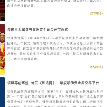
峰一直以来怀着感恩的心投入各类慈善项目, 积极履行企业义务，
向社会传播正能量。...
阅读更多+
领峰贵金属参与亚洲首个黄金开市仪式
领峰贵金属于2014年2月4日应邀参与金银业贸易场甲午年新春
团拜及开市仪式, 领峰司理人代表出席。本次活动是亚洲首个黄金
开市仪式, 这次亦有幸邀得新任财经事务及库务局副局长刘怡翔到
场参与, 并与多位金银业贸易场理事, 一起主持马年新春开市的仪
式。本次活动得到本...
阅读更多+
领峰再创辉煌, 蝉联《和讯网》：年度最佳贵金属交易平台
领峰贵金属再度脱颖而出, 荣获“第十一届财经风云榜黄金行业评
选”－ 年度“最佳贵金属交易平台”, 同时亦获颁受“最佳综合服务提
供黄金公司”两项大奖。财经风云榜黄金行业评选为国内金融行业