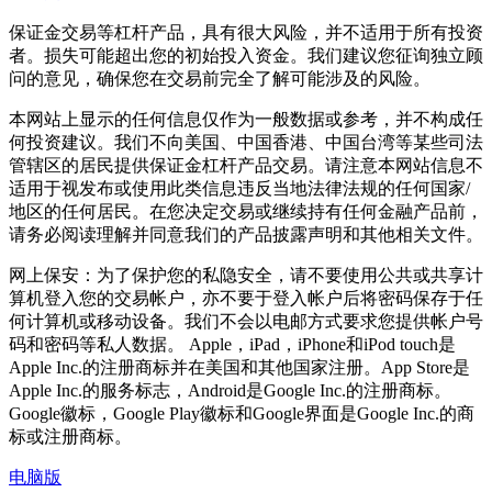
保证金交易等杠杆产品，具有很大风险，并不适用于所有投资
者。损失可能超出您的初始投入资金。我们建议您征询独立顾
问的意见，确保您在交易前完全了解可能涉及的风险。
本网站上显示的任何信息仅作为一般数据或参考，并不构成任
何投资建议。我们不向美国、中国香港、中国台湾等某些司法
管辖区的居民提供保证金杠杆产品交易。请注意本网站信息不
适用于视发布或使用此类信息违反当地法律法规的任何国家/
地区的任何居民。在您决定交易或继续持有任何金融产品前，
请务必阅读理解并同意我们的产品披露声明和其他相关文件。
网上保安：为了保护您的私隐安全，请不要使用公共或共享计
算机登入您的交易帐户，亦不要于登入帐户后将密码保存于任
何计算机或移动设备。我们不会以电邮方式要求您提供帐户号
码和密码等私人数据。 Apple，iPad，iPhone和iPod touch是
Apple Inc.的注册商标并在美国和其他国家注册。App Store是
Apple Inc.的服务标志，Android是Google Inc.的注册商标。
Google徽标，Google Play徽标和Google界面是Google Inc.的商
标或注册商标。
电脑版