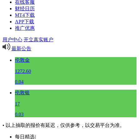
在线客服
财经日历
MT4下载
APP下载
推广优惠
用户中心
开立真实账户
最新公告
伦敦金
1272.60
0.04
伦敦银
17
0.03
• 以上抽取的报价有延迟，仅供参考，以交易平台为准。
每日精选
|