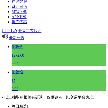
在线客服
财经日历
MT4下载
APP下载
推广优惠
用户中心
开立真实账户
最新公告
伦敦金
1272.60
0.04
伦敦银
17
0.03
• 以上抽取的报价有延迟，仅供参考，以交易平台为准。
每日精选
|