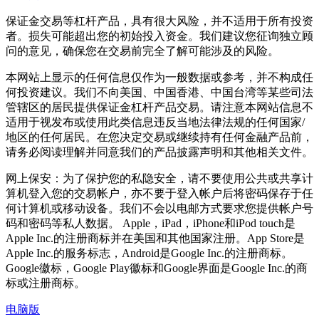
保证金交易等杠杆产品，具有很大风险，并不适用于所有投资
者。损失可能超出您的初始投入资金。我们建议您征询独立顾
问的意见，确保您在交易前完全了解可能涉及的风险。
本网站上显示的任何信息仅作为一般数据或参考，并不构成任
何投资建议。我们不向美国、中国香港、中国台湾等某些司法
管辖区的居民提供保证金杠杆产品交易。请注意本网站信息不
适用于视发布或使用此类信息违反当地法律法规的任何国家/
地区的任何居民。在您决定交易或继续持有任何金融产品前，
请务必阅读理解并同意我们的产品披露声明和其他相关文件。
网上保安：为了保护您的私隐安全，请不要使用公共或共享计
算机登入您的交易帐户，亦不要于登入帐户后将密码保存于任
何计算机或移动设备。我们不会以电邮方式要求您提供帐户号
码和密码等私人数据。 Apple，iPad，iPhone和iPod touch是
Apple Inc.的注册商标并在美国和其他国家注册。App Store是
Apple Inc.的服务标志，Android是Google Inc.的注册商标。
Google徽标，Google Play徽标和Google界面是Google Inc.的商
标或注册商标。
电脑版