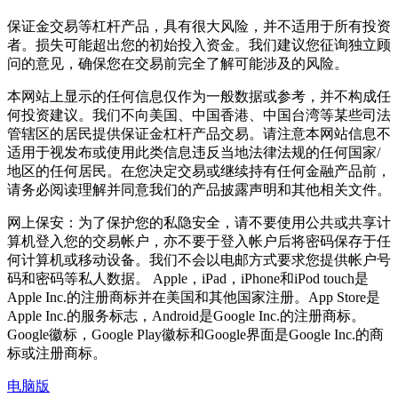
保证金交易等杠杆产品，具有很大风险，并不适用于所有投资
者。损失可能超出您的初始投入资金。我们建议您征询独立顾
问的意见，确保您在交易前完全了解可能涉及的风险。
本网站上显示的任何信息仅作为一般数据或参考，并不构成任
何投资建议。我们不向美国、中国香港、中国台湾等某些司法
管辖区的居民提供保证金杠杆产品交易。请注意本网站信息不
适用于视发布或使用此类信息违反当地法律法规的任何国家/
地区的任何居民。在您决定交易或继续持有任何金融产品前，
请务必阅读理解并同意我们的产品披露声明和其他相关文件。
网上保安：为了保护您的私隐安全，请不要使用公共或共享计
算机登入您的交易帐户，亦不要于登入帐户后将密码保存于任
何计算机或移动设备。我们不会以电邮方式要求您提供帐户号
码和密码等私人数据。 Apple，iPad，iPhone和iPod touch是
Apple Inc.的注册商标并在美国和其他国家注册。App Store是
Apple Inc.的服务标志，Android是Google Inc.的注册商标。
Google徽标，Google Play徽标和Google界面是Google Inc.的商
标或注册商标。
电脑版