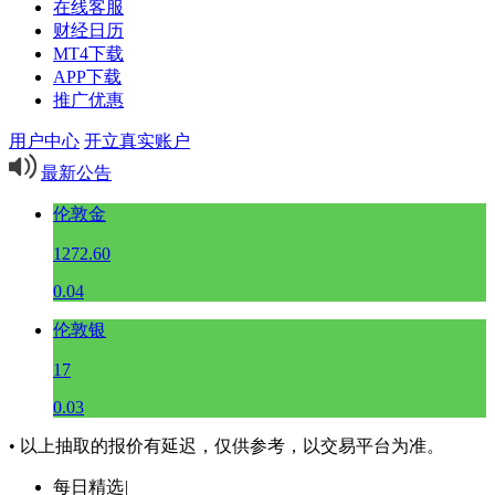
在线客服
财经日历
MT4下载
APP下载
推广优惠
用户中心
开立真实账户
最新公告
伦敦金
1272.60
0.04
伦敦银
17
0.03
• 以上抽取的报价有延迟，仅供参考，以交易平台为准。
每日精选
|