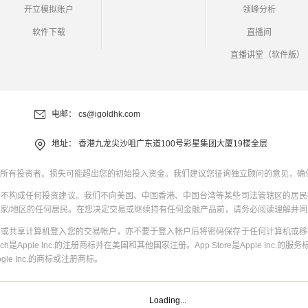
开立模拟账户
领峰分析
软件下载
直播间
直播讲堂（软件版）
电邮：
cs@igoldhk.com
地址：
香港九龙尖沙咀广东道100号彩星集团大厦19楼全层
所有投资者。损失可能超出您的初始投入资金。我们建议您征询独立顾问的意见，确
并不构成任何投资建议。我们不向美国、中国香港、中国台湾等某些司法管辖区的居民
家/地区的任何居民。在您决定交易或继续持有任何金融产品前，请务必阅读理解并
共或共享计算机登入您的交易帐户，亦不要于登入帐户后将密码保存于任何计算机或移
uch是Apple Inc.的注册商标并在美国和其他国家注册。App Store是Apple Inc.的服务标
oogle Inc.的商标或注册商标。
Loading...