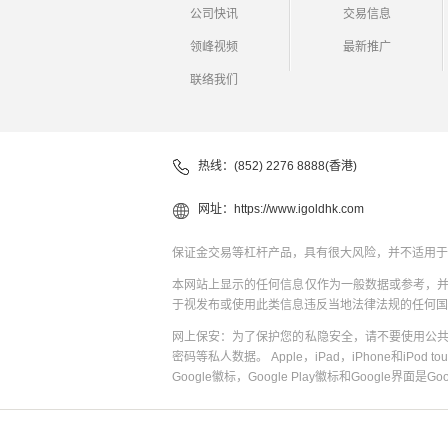
公司快讯
交易信息
领峰视频
最新推广
联络我们
热线：(852) 2276 8888(香港)
网址：
https://www.igoldhk.com
保证金交易等杠杆产品，具有很大风险，并不适用于
本网站上显示的任何信息仅作为一般数据或参考，
于视发布或使用此类信息违反当地法律法规的任何国
网上保安：为了保护您的私隐安全，请不要使用公
密码等私人数据。 Apple，iPad，iPhone和iPod to
Google徽标，Google Play徽标和Google界面是G