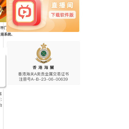
削平门槛，
交易系统、
届
奖：
台