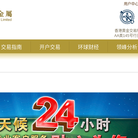
用户中
香港黄金交易
AA类145号行
交易指南
开户交易
环球财经
领峰分析