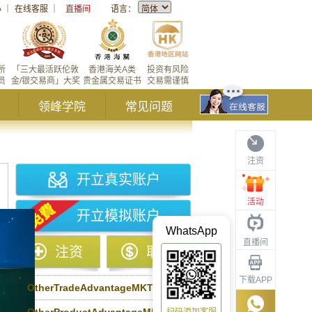
心
｜
在线客服
｜
直播间
语言：
所
「三大最活跃伦敦
香港海关A类
投资有风险
员
金/银交易商」大奖
贵金属交易证书
交易需谨慎
领峰学院
常见问题
注资
开立真实账户
活动
开立模拟账户
WhatsApp
直播间
注资
取款
下载APP
OtherTradeAdvantageMKT