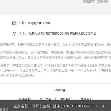
直播讲堂（软件版）
电邮：
cs@igoldhk.com
地址：
香港九龙尖沙咀广东道100号彩星集团大厦19楼全层
所有投资者。损失可能超出您的初始投入资金。我们建议您征询独立顾问的意见，确
并不构成任何投资建议。我们不向美国、中国香港、中国台湾等某些司法管辖区的居民
家/地区的任何居民。在您决定交易或继续持有任何金融产品前，请务必阅读理解并
共或共享计算机登入您的交易帐户，亦不要于登入帐户后将密码保存于任何计算机或移
uch是Apple Inc.的注册商标并在美国和其他国家注册。App Store是Apple Inc.的服务标
oogle Inc.的商标或注册商标。
Loading...
私隐条款
|
免责声明
|
领峰推广
|
联络我们
Copyright
©
2026
领峰贵金属有限公司版权所有，不得转载
应用名称：领峰贵金属 版本：
iOS
1.0.0
/
Android
6.1.4
需谨慎