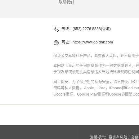
联络我们
热线：(852) 2276 8888(香港)
网址：
https://www.igoldhk.com
保证金交易等杠杆产品，具有很大风险，并不适用于
本网站上显示的任何信息仅作为一般数据或参考，
于视发布或使用此类信息违反当地法律法规的任何国
网上保安：为了保护您的私隐安全，请不要使用公
密码等私人数据。 Apple，iPad，iPhone和iPod to
Google徽标，Google Play徽标和Google界面是G
温馨提示：投资有风险，交易