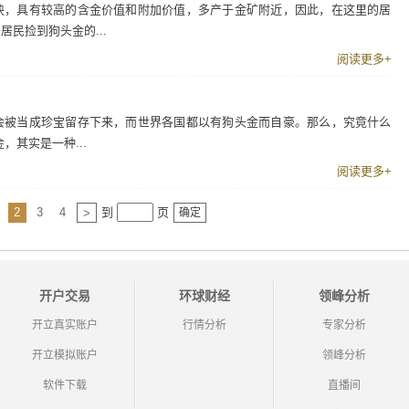
块，具有较高的含金价值和附加价值，多产于金矿附近，因此，在这里的居
民捡到狗头金的...
阅读更多+
会被当成珍宝留存下来，而世界各国都以有狗头金而自豪。那么，究竟什么
，其实是一种...
阅读更多+
2
3
4
到
页
>
确定
开户交易
环球财经
领峰分析
开立真实账户
行情分析
专家分析
开立模拟账户
领峰分析
软件下载
直播间