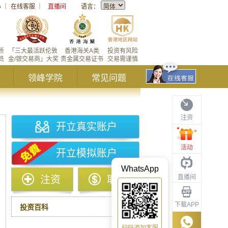
心
｜
在线客服
｜
直播间
语言：
所
「三大最活跃伦敦
香港海关A类
投资有风险
员
金/银交易商」大奖
贵金属交易证书
交易需谨慎
领峰学院
常见问题
注资
开立真实账户
活动
开立模拟账户
WhatsApp
直播间
注资
取款
下载APP
投资百科