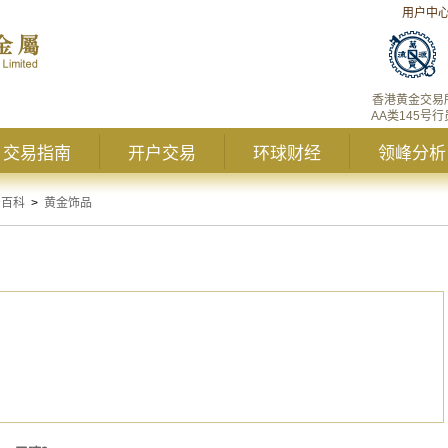
用户中
香港黄金交易
AA类145号行
交易指南
开户交易
环球财经
领峰分析
资百科
>
黄金饰品