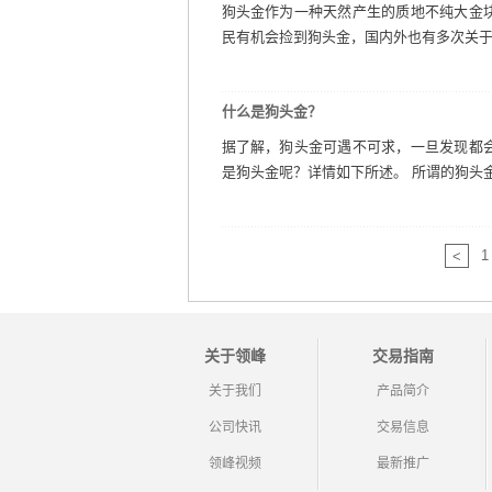
狗头金作为一种天然产生的质地不纯大金
民有机会捡到狗头金，国内外也有多次关于居
什么是狗头金？
据了解，狗头金可遇不可求，一旦发现都
是狗头金呢？详情如下所述。 所谓的狗头金
1
<
关于领峰
交易指南
关于我们
产品简介
公司快讯
交易信息
领峰视频
最新推广