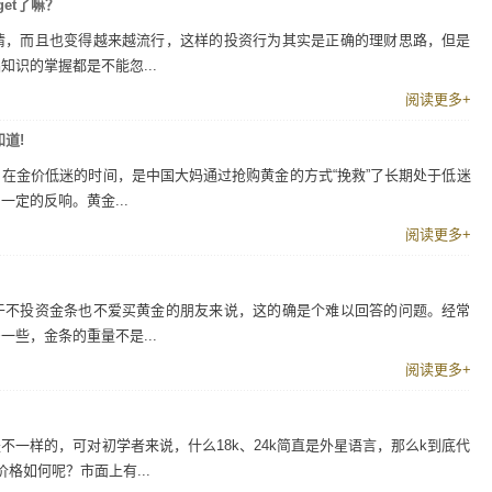
et了嘛？
情，而且也变得越来越流行，这样的投资行为其实是正确的理财思路，但是
识的掌握都是不能忽...
阅读更多+
道!
在金价低迷的时间，是中国大妈通过抢购黄金的方式“挽救”了长期处于低迷
定的反响。黄金...
阅读更多+
于不投资金条也不爱买黄金的朋友来说，这的确是个难以回答的问题。经常
些，金条的重量不是...
阅读更多+
一样的，可对初学者来说，什么18k、24k简直是外星语言，那么k到底代
价格如何呢？市面上有...