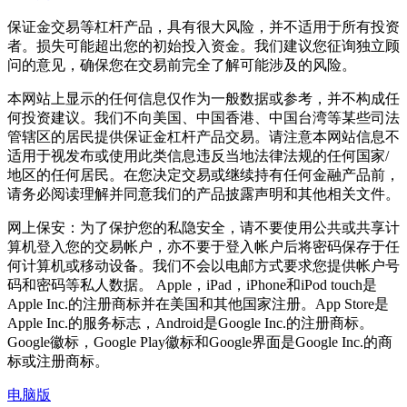
保证金交易等杠杆产品，具有很大风险，并不适用于所有投资
者。损失可能超出您的初始投入资金。我们建议您征询独立顾
问的意见，确保您在交易前完全了解可能涉及的风险。
本网站上显示的任何信息仅作为一般数据或参考，并不构成任
何投资建议。我们不向美国、中国香港、中国台湾等某些司法
管辖区的居民提供保证金杠杆产品交易。请注意本网站信息不
适用于视发布或使用此类信息违反当地法律法规的任何国家/
地区的任何居民。在您决定交易或继续持有任何金融产品前，
请务必阅读理解并同意我们的产品披露声明和其他相关文件。
网上保安：为了保护您的私隐安全，请不要使用公共或共享计
算机登入您的交易帐户，亦不要于登入帐户后将密码保存于任
何计算机或移动设备。我们不会以电邮方式要求您提供帐户号
码和密码等私人数据。 Apple，iPad，iPhone和iPod touch是
Apple Inc.的注册商标并在美国和其他国家注册。App Store是
Apple Inc.的服务标志，Android是Google Inc.的注册商标。
Google徽标，Google Play徽标和Google界面是Google Inc.的商
标或注册商标。
电脑版