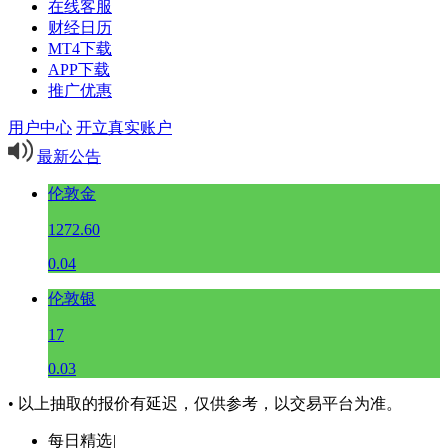
在线客服
财经日历
MT4下载
APP下载
推广优惠
用户中心
开立真实账户
最新公告
伦敦金
1272.60
0.04
伦敦银
17
0.03
• 以上抽取的报价有延迟，仅供参考，以交易平台为准。
每日精选
|