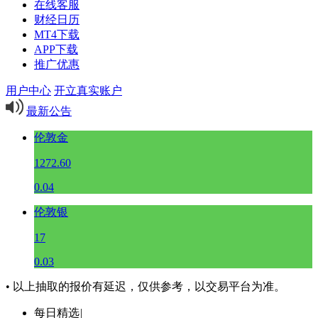
在线客服
财经日历
MT4下载
APP下载
推广优惠
用户中心
开立真实账户
最新公告
伦敦金
1272.60
0.04
伦敦银
17
0.03
• 以上抽取的报价有延迟，仅供参考，以交易平台为准。
每日精选
|