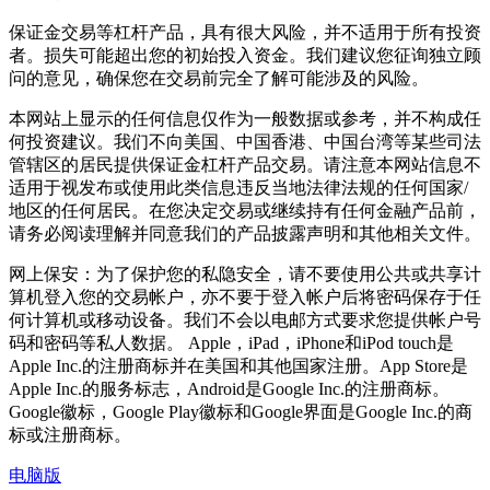
保证金交易等杠杆产品，具有很大风险，并不适用于所有投资
者。损失可能超出您的初始投入资金。我们建议您征询独立顾
问的意见，确保您在交易前完全了解可能涉及的风险。
本网站上显示的任何信息仅作为一般数据或参考，并不构成任
何投资建议。我们不向美国、中国香港、中国台湾等某些司法
管辖区的居民提供保证金杠杆产品交易。请注意本网站信息不
适用于视发布或使用此类信息违反当地法律法规的任何国家/
地区的任何居民。在您决定交易或继续持有任何金融产品前，
请务必阅读理解并同意我们的产品披露声明和其他相关文件。
网上保安：为了保护您的私隐安全，请不要使用公共或共享计
算机登入您的交易帐户，亦不要于登入帐户后将密码保存于任
何计算机或移动设备。我们不会以电邮方式要求您提供帐户号
码和密码等私人数据。 Apple，iPad，iPhone和iPod touch是
Apple Inc.的注册商标并在美国和其他国家注册。App Store是
Apple Inc.的服务标志，Android是Google Inc.的注册商标。
Google徽标，Google Play徽标和Google界面是Google Inc.的商
标或注册商标。
电脑版