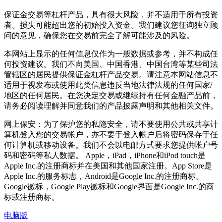
保证金交易等杠杆产品，具有很大风险，并不适用于所有投资
者。损失可能超出您的初始投入资金。我们建议您征询独立顾
问的意见，确保您在交易前完全了解可能涉及的风险。
本网站上显示的任何信息仅作为一般数据或参考，并不构成任
何投资建议。我们不向美国、中国香港、中国台湾等某些司法
管辖区的居民提供保证金杠杆产品交易。请注意本网站信息不
适用于视发布或使用此类信息违反当地法律法规的任何国家/
地区的任何居民。在您决定交易或继续持有任何金融产品前，
请务必阅读理解并同意我们的产品披露声明和其他相关文件。
网上保安：为了保护您的私隐安全，请不要使用公共或共享计
算机登入您的交易帐户，亦不要于登入帐户后将密码保存于任
何计算机或移动设备。我们不会以电邮方式要求您提供帐户号
码和密码等私人数据。 Apple，iPad，iPhone和iPod touch是
Apple Inc.的注册商标并在美国和其他国家注册。App Store是
Apple Inc.的服务标志，Android是Google Inc.的注册商标。
Google徽标，Google Play徽标和Google界面是Google Inc.的商
标或注册商标。
电脑版