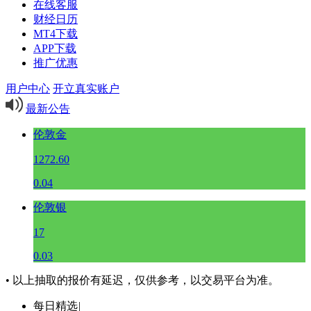
在线客服
财经日历
MT4下载
APP下载
推广优惠
用户中心
开立真实账户
最新公告
伦敦金
1272.60
0.04
伦敦银
17
0.03
• 以上抽取的报价有延迟，仅供参考，以交易平台为准。
每日精选
|