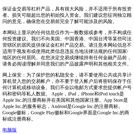
保证金交易等杠杆产品，具有很大风险，并不适用于所有投资
者。损失可能超出您的初始投入资金。我们建议您征询独立顾
问的意见，确保您在交易前完全了解可能涉及的风险。
本网站上显示的任何信息仅作为一般数据或参考，并不构成任
何投资建议。我们不向美国、中国香港、中国台湾等某些司法
管辖区的居民提供保证金杠杆产品交易。请注意本网站信息不
适用于视发布或使用此类信息违反当地法律法规的任何国家/
地区的任何居民。在您决定交易或继续持有任何金融产品前，
请务必阅读理解并同意我们的产品披露声明和其他相关文件。
网上保安：为了保护您的私隐安全，请不要使用公共或共享计
算机登入您的交易帐户，亦不要于登入帐户后将密码保存于任
何计算机或移动设备。我们不会以电邮方式要求您提供帐户号
码和密码等私人数据。 Apple，iPad，iPhone和iPod touch是
Apple Inc.的注册商标并在美国和其他国家注册。App Store是
Apple Inc.的服务标志，Android是Google Inc.的注册商标。
Google徽标，Google Play徽标和Google界面是Google Inc.的商
标或注册商标。
电脑版