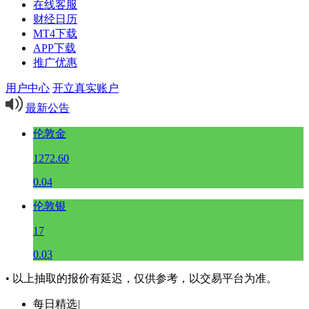
在线客服
财经日历
MT4下载
APP下载
推广优惠
用户中心
开立真实账户
最新公告
伦敦金
1272.60
0.04
伦敦银
17
0.03
• 以上抽取的报价有延迟，仅供参考，以交易平台为准。
每日精选
|