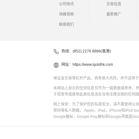
公司快讯
交易信息
领峰视频
最新推广
联络我们
热线：(852) 2276 8888(香港)
网址：
https://www.igoldhk.com
保证金交易等杠杆产品，具有很大风险，并不适用于
本网站上显示的任何信息仅作为一般数据或参考，
于视发布或使用此类信息违反当地法律法规的任何国
网上保安：为了保护您的私隐安全，请不要使用公
密码等私人数据。 Apple，iPad，iPhone和iPod to
Google徽标，Google Play徽标和Google界面是G