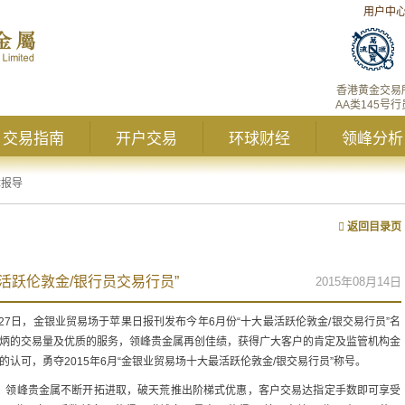
用户中
香港黄金交易
AA类145号行
交易指南
开户交易
环球财经
领峰分析
体报导
返回目录页
活跃伦敦金/银行员交易行员”
2015年08月14日
7月27日，金银业贸易场于苹果日报刊发布今年6月份“十大最活跃伦敦金/银交易行员”名
炳的交易量及优质的服务，领峰贵金属再创佳绩，获得广大客户的肯定及监管机构金
的认可，勇夺2015年6月“金银业贸易场十大最活跃伦敦金/银交易行员”称号。
，领峰贵金属不断开拓进取，破天荒推出阶梯式优惠，客户交易达指定手数即可享受