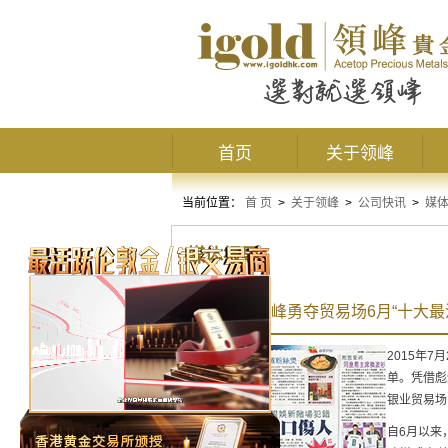
首页
关于领峰
当前位置：
首 页
>
关于领峰
>
公司快讯
>
媒
媒体报导
再创佳绩 领峰勇夺贸易场6月“十大最
2015年
单。凭借彪
银业贸易场
自6月以来