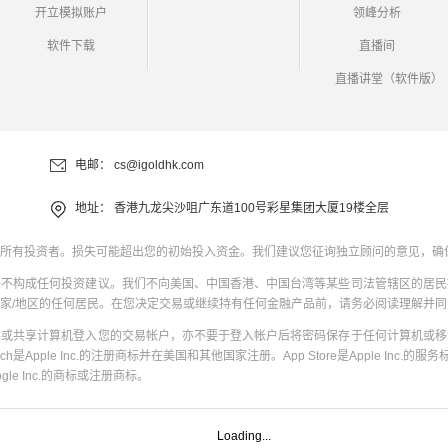
开立模拟账户
领峰分析
软件下载
直播间
直播讲堂（软件版）
电邮：
cs@igoldhk.com
地址：
香港九龙尖沙咀广东道100号彩星集团大厦19楼全层
所有投资者。损失可能超出您的初始投入资金。我们建议您征询独立顾问的意见，确
并不构成任何投资建议。我们不向美国、中国香港、中国台湾等某些司法管辖区的居民
家/地区的任何居民。在您决定交易或继续持有任何金融产品前，请务必阅读理解并
共或共享计算机登入您的交易帐户，亦不要于登入帐户后将密码保存于任何计算机或移
uch是Apple Inc.的注册商标并在美国和其他国家注册。App Store是Apple Inc.的服务标
oogle Inc.的商标或注册商标。
Loading...