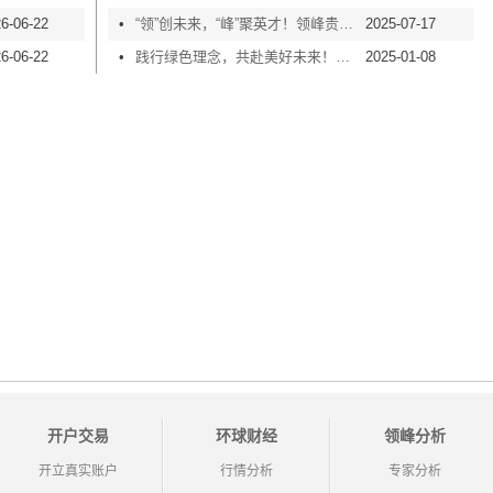
6-06-22
•
“领”创未来，“峰”聚英才！领峰贵金属第10年荣膺「人才企业」嘉许
2025-07-17
6-06-22
•
践行绿色理念，共赴美好未来！领峰贵金属连续十一年获颁「绿色办公室」
2025-01-08
开户交易
环球财经
领峰分析
开立真实账户
行情分析
专家分析