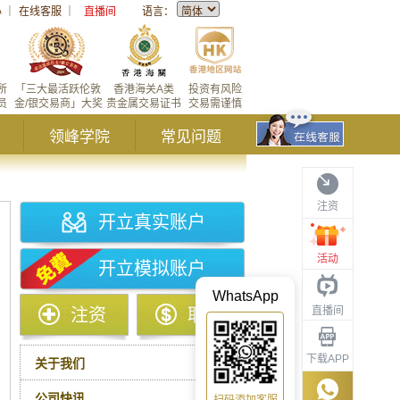
心
｜
在线客服
｜
直播间
语言：
所
「三大最活跃伦敦
香港海关A类
投资有风险
员
金/银交易商」大奖
贵金属交易证书
交易需谨慎
领峰学院
常见问题
注资
开立真实账户
活动
开立模拟账户
WhatsApp
直播间
注资
取款
下载APP
关于我们
公司快讯