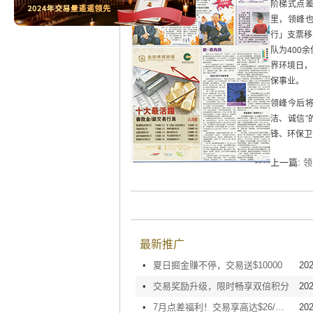
阶梯式点差
里，领峰
行」支票移
队为400
界环境日，
保事业。
领峰今后
洁、诚信
锋、环保卫
上一篇:
领
最新推广
•
夏日掘金赚不停，交易送$10000
202
•
交易奖励升级，限时畅享双倍积分
202
•
7月点差福利！交易享高达$26/手回赠
202