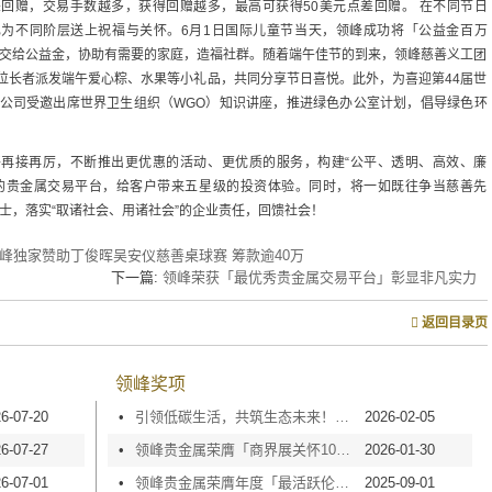
回赠，交易手数越多，获得回赠越多，最高可获得50美元点差回赠。 在不同节日
也为不同阶层送上祝福与关怀。6月1日国际儿童节当天，领峰成功将「公益金百万
交给公益金，协助有需要的家庭，造福社群。随着端午佳节的到来，领峰慈善义工团
余位长者派发端午爱心粽、水果等小礼品，共同分享节日喜悦。此外，为喜迎第44届世
公司受邀出席世界卫生组织（WGO）知识讲座，推进绿色办公室计划，倡导绿色环
将再接再厉，不断推出更优惠的活动、更优质的服务，构建“公平、透明、高效、廉
”的贵金属交易平台，给客户带来五星级的投资体验。同时，将一如既往争当慈善先
士，落实“取诸社会、用诸社会”的企业责任，回馈社会！
峰独家赞助丁俊晖吴安仪慈善桌球赛 筹款逾40万
下一篇:
领峰荣获「最优秀贵金属交易平台」彰显非凡实力
返回目录页
领峰奖项
6-07-20
•
引领低碳生活，共筑生态未来！领峰贵金属荣膺「10+绿色办公室」大奖
2026-02-05
6-07-27
•
领峰贵金属荣膺「商界展关怀10+」认证，坚守企业责任方能致远
2026-01-30
6-07-01
•
领峰贵金属荣膺年度「最活跃伦敦金/银交易商」，同贺金银业贸易场115周年庆
2025-09-01