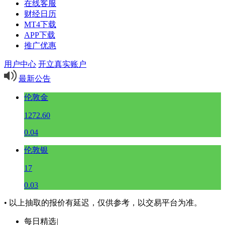
在线客服
财经日历
MT4下载
APP下载
推广优惠
用户中心
开立真实账户
最新公告
伦敦金
1272.60
0.04
伦敦银
17
0.03
• 以上抽取的报价有延迟，仅供参考，以交易平台为准。
每日精选
|