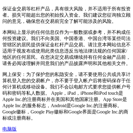
保证金交易等杠杆产品，具有很大风险，并不适用于所有投资
者。损失可能超出您的初始投入资金。我们建议您征询独立顾
问的意见，确保您在交易前完全了解可能涉及的风险。
本网站上显示的任何信息仅作为一般数据或参考，并不构成任
何投资建议。我们不向美国、中国香港、中国台湾等某些司法
管辖区的居民提供保证金杠杆产品交易。请注意本网站信息不
适用于视发布或使用此类信息违反当地法律法规的任何国家/
地区的任何居民。在您决定交易或继续持有任何金融产品前，
请务必阅读理解并同意我们的产品披露声明和其他相关文件。
网上保安：为了保护您的私隐安全，请不要使用公共或共享计
算机登入您的交易帐户，亦不要于登入帐户后将密码保存于任
何计算机或移动设备。我们不会以电邮方式要求您提供帐户号
码和密码等私人数据。 Apple，iPad，iPhone和iPod touch是
Apple Inc.的注册商标并在美国和其他国家注册。App Store是
Apple Inc.的服务标志，Android是Google Inc.的注册商标。
Google徽标，Google Play徽标和Google界面是Google Inc.的商
标或注册商标。
电脑版