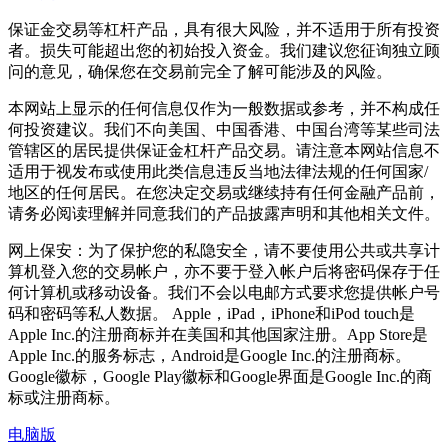
保证金交易等杠杆产品，具有很大风险，并不适用于所有投资
者。损失可能超出您的初始投入资金。我们建议您征询独立顾
问的意见，确保您在交易前完全了解可能涉及的风险。
本网站上显示的任何信息仅作为一般数据或参考，并不构成任
何投资建议。我们不向美国、中国香港、中国台湾等某些司法
管辖区的居民提供保证金杠杆产品交易。请注意本网站信息不
适用于视发布或使用此类信息违反当地法律法规的任何国家/
地区的任何居民。在您决定交易或继续持有任何金融产品前，
请务必阅读理解并同意我们的产品披露声明和其他相关文件。
网上保安：为了保护您的私隐安全，请不要使用公共或共享计
算机登入您的交易帐户，亦不要于登入帐户后将密码保存于任
何计算机或移动设备。我们不会以电邮方式要求您提供帐户号
码和密码等私人数据。 Apple，iPad，iPhone和iPod touch是
Apple Inc.的注册商标并在美国和其他国家注册。App Store是
Apple Inc.的服务标志，Android是Google Inc.的注册商标。
Google徽标，Google Play徽标和Google界面是Google Inc.的商
标或注册商标。
电脑版