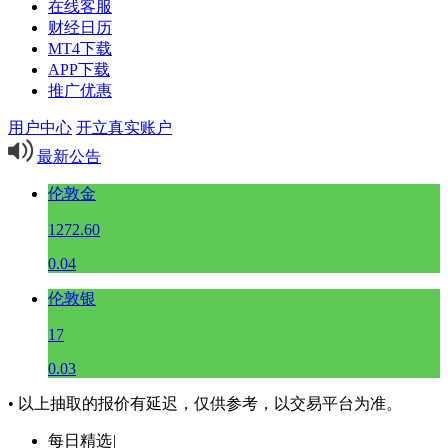
在线客服
财经日历
MT4下载
APP下载
推广优惠
用户中心
开立真实账户
最新公告
伦敦金
1272.60
0.04
伦敦银
17
0.03
• 以上抽取的报价有延迟，仅供参考，以交易平台为准。
每日精选
|