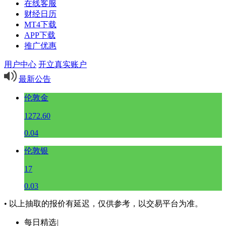
在线客服
财经日历
MT4下载
APP下载
推广优惠
用户中心
开立真实账户
最新公告
伦敦金
1272.60
0.04
伦敦银
17
0.03
• 以上抽取的报价有延迟，仅供参考，以交易平台为准。
每日精选
|