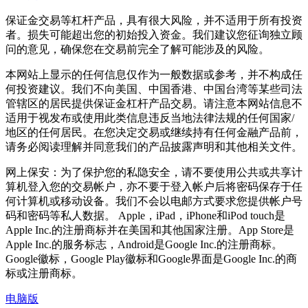
保证金交易等杠杆产品，具有很大风险，并不适用于所有投资
者。损失可能超出您的初始投入资金。我们建议您征询独立顾
问的意见，确保您在交易前完全了解可能涉及的风险。
本网站上显示的任何信息仅作为一般数据或参考，并不构成任
何投资建议。我们不向美国、中国香港、中国台湾等某些司法
管辖区的居民提供保证金杠杆产品交易。请注意本网站信息不
适用于视发布或使用此类信息违反当地法律法规的任何国家/
地区的任何居民。在您决定交易或继续持有任何金融产品前，
请务必阅读理解并同意我们的产品披露声明和其他相关文件。
网上保安：为了保护您的私隐安全，请不要使用公共或共享计
算机登入您的交易帐户，亦不要于登入帐户后将密码保存于任
何计算机或移动设备。我们不会以电邮方式要求您提供帐户号
码和密码等私人数据。 Apple，iPad，iPhone和iPod touch是
Apple Inc.的注册商标并在美国和其他国家注册。App Store是
Apple Inc.的服务标志，Android是Google Inc.的注册商标。
Google徽标，Google Play徽标和Google界面是Google Inc.的商
标或注册商标。
电脑版