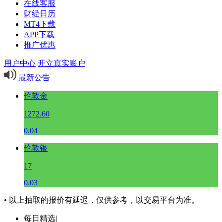
在线客服
财经日历
MT4下载
APP下载
推广优惠
用户中心
开立真实账户
最新公告
伦敦金
1272.60
0.04
伦敦银
17
0.03
• 以上抽取的报价有延迟，仅供参考，以交易平台为准。
每日精选
|