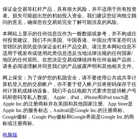
保证金交易等杠杆产品，具有很大风险，并不适用于所有投资
者。损失可能超出您的初始投入资金。我们建议您征询独立顾
问的意见，确保您在交易前完全了解可能涉及的风险。
本网站上显示的任何信息仅作为一般数据或参考，并不构成任
何投资建议。我们不向美国、中国香港、中国台湾等某些司法
管辖区的居民提供保证金杠杆产品交易。请注意本网站信息不
适用于视发布或使用此类信息违反当地法律法规的任何国家/
地区的任何居民。在您决定交易或继续持有任何金融产品前，
请务必阅读理解并同意我们的产品披露声明和其他相关文件。
网上保安：为了保护您的私隐安全，请不要使用公共或共享计
算机登入您的交易帐户，亦不要于登入帐户后将密码保存于任
何计算机或移动设备。我们不会以电邮方式要求您提供帐户号
码和密码等私人数据。 Apple，iPad，iPhone和iPod touch是
Apple Inc.的注册商标并在美国和其他国家注册。App Store是
Apple Inc.的服务标志，Android是Google Inc.的注册商标。
Google徽标，Google Play徽标和Google界面是Google Inc.的商
标或注册商标。
电脑版