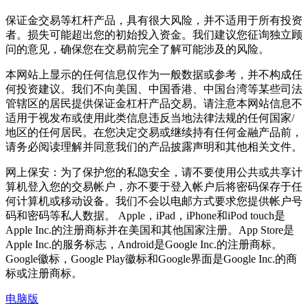
保证金交易等杠杆产品，具有很大风险，并不适用于所有投资
者。损失可能超出您的初始投入资金。我们建议您征询独立顾
问的意见，确保您在交易前完全了解可能涉及的风险。
本网站上显示的任何信息仅作为一般数据或参考，并不构成任
何投资建议。我们不向美国、中国香港、中国台湾等某些司法
管辖区的居民提供保证金杠杆产品交易。请注意本网站信息不
适用于视发布或使用此类信息违反当地法律法规的任何国家/
地区的任何居民。在您决定交易或继续持有任何金融产品前，
请务必阅读理解并同意我们的产品披露声明和其他相关文件。
网上保安：为了保护您的私隐安全，请不要使用公共或共享计
算机登入您的交易帐户，亦不要于登入帐户后将密码保存于任
何计算机或移动设备。我们不会以电邮方式要求您提供帐户号
码和密码等私人数据。 Apple，iPad，iPhone和iPod touch是
Apple Inc.的注册商标并在美国和其他国家注册。App Store是
Apple Inc.的服务标志，Android是Google Inc.的注册商标。
Google徽标，Google Play徽标和Google界面是Google Inc.的商
标或注册商标。
电脑版