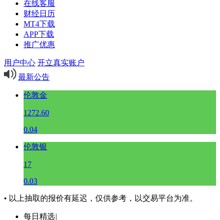
在线客服
财经日历
MT4下载
APP下载
推广优惠
用户中心
开立真实账户
最新公告
伦敦金
1272.60
0.04
伦敦银
17
0.03
• 以上抽取的报价有延迟，仅供参考，以交易平台为准。
每日精选
|