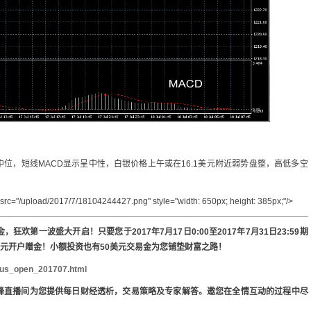
位，短线MACD显示呈中性，白银价格上午或在16.1美元附近弱势盘整，高低多空
/upload/2017/7/18104244427.png" style="width: 650px; height: 385px;"/>
金，狂
欢
第一波盛大开启！只要您于
2017
年
7
月
17
日
0:00
至
2017
年
7
月
31
日
23:59
期
元开
户赠
金！小
额
投
资
也有
50
美元交易金
为
您
铺垫财
富之路！
onus_open_201707.html
峰直播
间为
您提供每日
财经
透析，交易策略及
专
家解答。邀您在全情互
动
的
过
程中尽