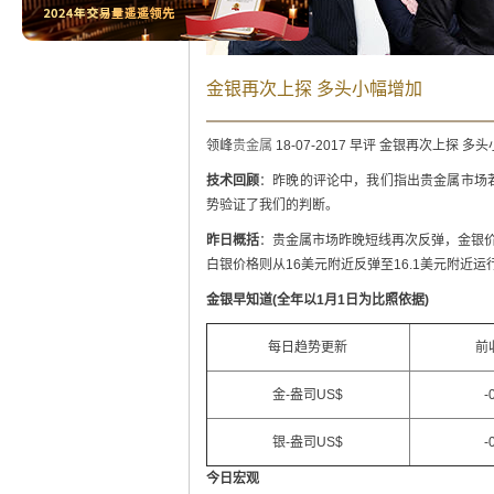
金银再次上探 多头小幅增加
领峰
贵金属
18-07-2017 早评 金银再次上探 多
技术回顾
：昨晚的评论中，我们指出贵金属市场
势验证了我们的判断。
昨日概括
：贵金属市场昨晚短线再次反弹，金银价
白银价格则从16美元附近反弹至16.1美元附近运
金
银
早
知道
(
全年以
1
月
1
日为比照依据
)
每日趋势更新
前收
金-盎司US$
-0
银-盎司US$
-0
今日宏
观