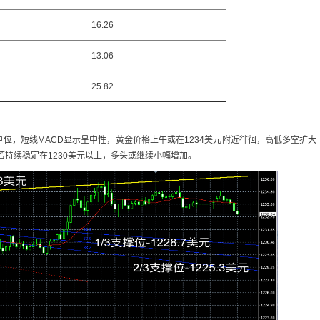
16.26
13.06
25.82
位，短线MACD显示呈中性，黄金价格上午或在1234美元附近徘徊，高低多空扩大
短线若持续稳定在1230美元以上，多头或继续小幅增加。