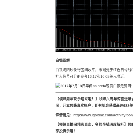
白
银图
解
白银阴阳烛录得区间收平，末端处于红色日均线中
扩大信号可分别参考16.17和16.02美元附近。
现货白银走势图" src="
【
领
峰周年
欢乐
送来啦！】
领
峰六周年惊喜送
赠
间
，开立
领
峰真
实账户
，即有机会
获赠
高达
688
美
详
情
请见
：
http://www.igoldhk.com/activity/b
【
领
峰直播
间
精彩直
击
，名
师
坐
镇
深度解析】
领
享投
资乐
趣！