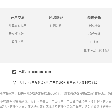
开户交易
环球财经
领峰分析
开立真实账户
行情分析
专家分析
开立模拟账户
领峰分析
软件下载
直播间
直播讲堂（软件版）
电邮：
cs@igoldhk.com
地址：
香港九龙尖沙咀广东道100号彩星集团大厦19楼全层
所有投资者。损失可能超出您的初始投入资金。我们建议您征询独立顾问的意见，确
并不构成任何投资建议。我们不向美国、中国香港、中国台湾等某些司法管辖区的居民
家/地区的任何居民。在您决定交易或继续持有任何金融产品前，请务必阅读理解并