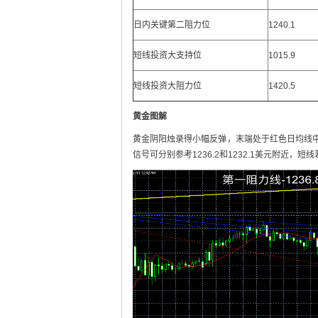
日内关键第二阻力位
1240.1
短线投资大支持位
1015.9
短线投资大阻力位
1420.5
黄金
图
解
黄金阴阳烛录得小幅反弹，末端处于红色日均线中
信号可分别参考1236.2和1232.1美元附近，