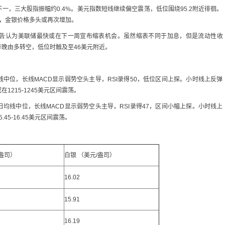
一，三大股指振幅约0.4%。美元指数短线继续偏空震荡，低位围绕95.2附近徘徊。
破，金银价格多头或再次增加。
告认为美联储最快或在下一周宣布缩表机会。虽然缩表不同于加息，但是流动性收
晚由多转空，低位时触及至46美元附近。
中位，长线MACD显示弱势空头主导，RSI录得50，低位区间上探。小时线上反弹
215-1245美元区间震荡。
均线中位，长线MACD显示弱势空头主导，RSI录得47，区间小幅上探。小时线上
5-16.45美元区间震荡。
/盎司）
白银 （美元/盎司）
16.02
15.91
16.19