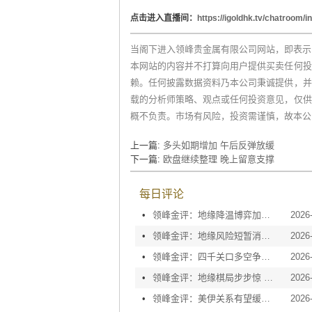
点
击进
入直播
间
：
https://igoldhk.tv/chatroom/i
当阁下进入领峰贵金属有限公司网站，即表示
本网站的内容并不打算向用户提供买卖任何投
赖。任何披露数据资料乃本公司秉诚提供，并
载的分析师策略、观点或任何投资意见，仅供
概不负责。市场有风险，投资需谨慎，故本公
上一篇:
多头如期增加 午后反弹放缓
下一篇:
欧盘继续整理 晚上留意支撑
每日评论
•
领峰金评：地缘降温博弈加剧 黄金等待议息指引
2026
•
领峰金评：地缘风险短暂消退 利率决议或定方向
2026
•
领峰金评：四千关口多空争夺 加息阴云笼罩金市
2026
•
领峰金评：地缘棋局步步惊 金价攀峰节节升
2026
•
领峰金评：美伊关系有望缓和 黄金趁势迅速反弹
2026