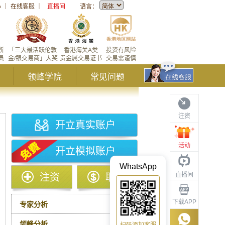
心
｜
在线客服
｜
直播间
语言：
所
「三大最活跃伦敦
香港海关A类
投资有风险
员
金/银交易商」大奖
贵金属交易证书
交易需谨慎
领峰学院
常见问题
注资
开立真实账户
活动
开立模拟账户
WhatsApp
直播间
注资
取款
下载APP
专家分析
领峰分析