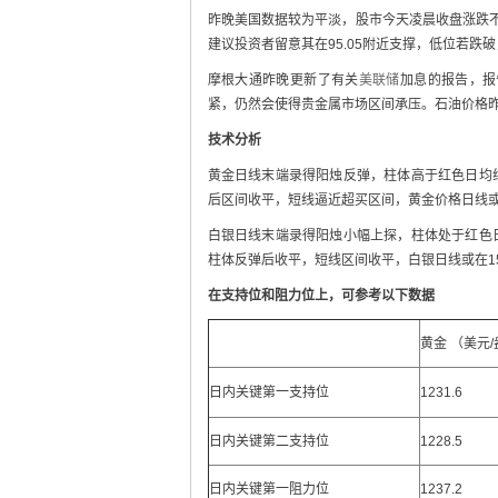
昨晚美国数据较为平淡，股市今天凌晨收盘涨跌不
建议投资者留意其在95.05附近支撑，低位若跌
摩根大通昨晚更新了有关
美联储
加息的报告，报
紧，仍然会使得贵金属市场区间承压。石油价格昨
技术分析
黄金日线末端录得阳烛反弹，柱体高于红色日均线
后区间收平，短线逼近超买区间，黄金价格日线或在1
白银日线末端录得阳烛小幅上探，柱体处于红色日
柱体反弹后收平，短线区间收平，白银日线或在15.4
在支持位和阻力位上，可参考以下数据
黄金 （美元
日内关键第一支持位
1231.6
日内关键第二支持位
1228.5
日内关键第一阻力位
1237.2