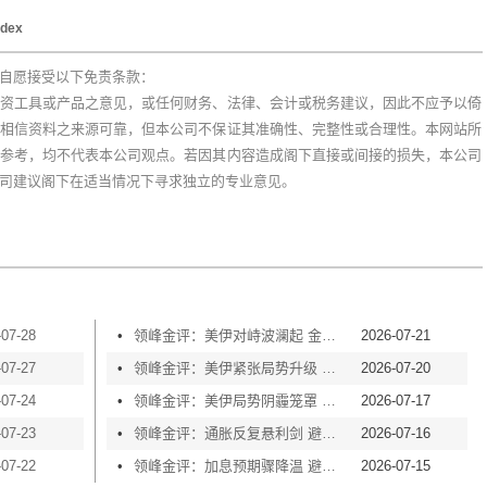
ndex
自愿接受以下免责条款：
资工具或产品之意见，或任何财务、法律、会计或税务建议，因此不应予以倚
相信资料之来源可靠，但本公司不保证其准确性、完整性或合理性。本网站所
参考，均不代表本公司观点。若因其内容造成阁下直接或间接的损失，本公司
司建议阁下在适当情况下寻求独立的专业意见。
-07-28
•
领峰金评：美伊对峙波澜起 金价横盘等风起
2026-07-21
-07-27
•
领峰金评：美伊紧张局势升级 黄金险守4000关口
2026-07-20
-07-24
•
领峰金评：美伊局势阴霾笼罩 黄金再度失守4000
2026-07-17
-07-23
•
领峰金评：通胀反复悬利剑 避险买盘撑金价
2026-07-16
-07-22
•
领峰金评：加息预期骤降温 避险情绪渐升温
2026-07-15