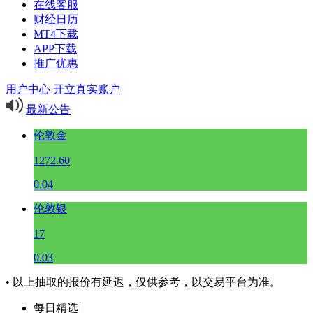
在线客服
财经日历
MT4下载
APP下载
推广优惠
用户中心
开立真实账户
最新公告
伦敦金
1272.60
0.04
伦敦银
17
0.03
• 以上抽取的报价有延迟，仅供参考，以交易平台为准。
每日精选
|