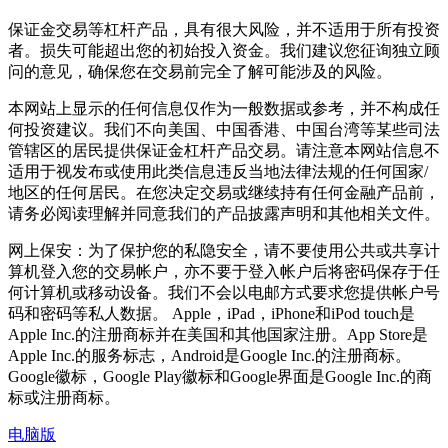
保证金交易等杠杆产品，具有很大风险，并不适用于所有投资
者。损失可能超出您的初始投入资金。我们建议您征询独立顾
问的意见，确保您在交易前完全了解可能涉及的风险。
本网站上显示的任何信息仅作为一般数据或参考，并不构成任
何投资建议。我们不向美国、中国香港、中国台湾等某些司法
管辖区的居民提供保证金杠杆产品交易。请注意本网站信息不
适用于视发布或使用此类信息违反当地法律法规的任何国家/
地区的任何居民。在您决定交易或继续持有任何金融产品前，
请务必阅读理解并同意我们的产品披露声明和其他相关文件。
网上保安：为了保护您的私隐安全，请不要使用公共或共享计
算机登入您的交易帐户，亦不要于登入帐户后将密码保存于任
何计算机或移动设备。我们不会以电邮方式要求您提供帐户号
码和密码等私人数据。 Apple，iPad，iPhone和iPod touch是
Apple Inc.的注册商标并在美国和其他国家注册。App Store是
Apple Inc.的服务标志，Android是Google Inc.的注册商标。
Google徽标，Google Play徽标和Google界面是Google Inc.的商
标或注册商标。
电脑版