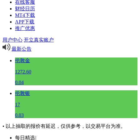
在线客服
财经日历
MT4下载
APP下载
推广优惠
用户中心
开立真实账户
最新公告
伦敦金
1272.60
0.04
伦敦银
17
0.03
• 以上抽取的报价有延迟，仅供参考，以交易平台为准。
每日精选
|