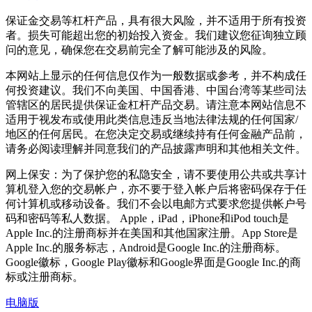
保证金交易等杠杆产品，具有很大风险，并不适用于所有投资
者。损失可能超出您的初始投入资金。我们建议您征询独立顾
问的意见，确保您在交易前完全了解可能涉及的风险。
本网站上显示的任何信息仅作为一般数据或参考，并不构成任
何投资建议。我们不向美国、中国香港、中国台湾等某些司法
管辖区的居民提供保证金杠杆产品交易。请注意本网站信息不
适用于视发布或使用此类信息违反当地法律法规的任何国家/
地区的任何居民。在您决定交易或继续持有任何金融产品前，
请务必阅读理解并同意我们的产品披露声明和其他相关文件。
网上保安：为了保护您的私隐安全，请不要使用公共或共享计
算机登入您的交易帐户，亦不要于登入帐户后将密码保存于任
何计算机或移动设备。我们不会以电邮方式要求您提供帐户号
码和密码等私人数据。 Apple，iPad，iPhone和iPod touch是
Apple Inc.的注册商标并在美国和其他国家注册。App Store是
Apple Inc.的服务标志，Android是Google Inc.的注册商标。
Google徽标，Google Play徽标和Google界面是Google Inc.的商
标或注册商标。
电脑版