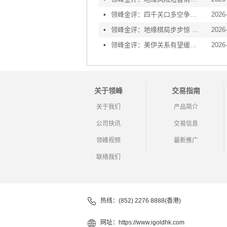
•
领峰金评：四千关口多空争夺 加息阴云笼罩金市
2026
•
领峰金评：地缘棋局步步惊 金价攀峰节节升
2026
•
领峰金评：美伊关系有望缓和 黄金趁势迅速反弹
2026
关于领峰
交易指南
关于我们
产品简介
公司快讯
交易信息
领峰视频
最新推广
联络我们
热线：(852) 2276 8888(香港)
网址：
https://www.igoldhk.com