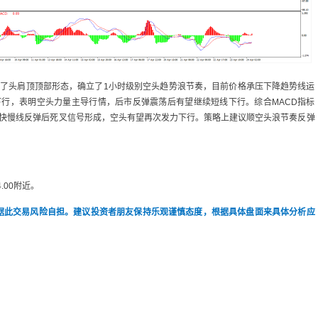
建了头肩顶顶部形态，确立了1小时级别空头趋势浪节奏，目前价格承压下降趋势线运
下行，表明空头力量主导行情，后市反弹震荡后有望继续短线下行。综合MACD指标
若快慢线反弹后死叉信号形成，空头有望再次发力下行。策略上建议顺空头浪节奏反弹
4.00附近。
据此交易风险自担。建议投资者朋友保持乐观谨慎态度，根据具体盘面来具体分析应