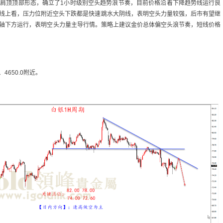
头肩顶顶部形态，确立了1小时级别空头趋势浪节奏，目前价格沿着下降趋势线运行良
k线上看，压力位附近空头下跌都是快速跳水大阴线，表明空头力量较强，后市有望继
0轴下方运行，表明空头力量主导行情。策略上建议金价总体偏空头浪节奏，短线价格
、4650.0附近。