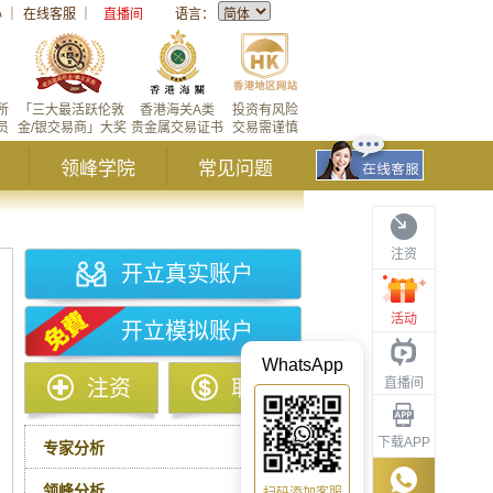
心
｜
在线客服
｜
直播间
语言：
所
「三大最活跃伦敦
香港海关A类
投资有风险
员
金/银交易商」大奖
贵金属交易证书
交易需谨慎
领峰学院
常见问题
注资
开立真实账户
活动
开立模拟账户
WhatsApp
直播间
注资
取款
下载APP
专家分析
领峰分析