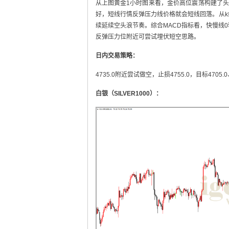
从上图黄金1小时图来看，金价高位震荡构建了
好，短线行情反弹压力线价格就会短线回落。从
续延续空头浪节奏。综合MACD指标看，快慢线
反弹压力位附近可尝试埋伏短空思路。
日内交易策略：
4735.0附近尝试做空，止损4755.0，目标4705.0
白银（SILVER1000）：