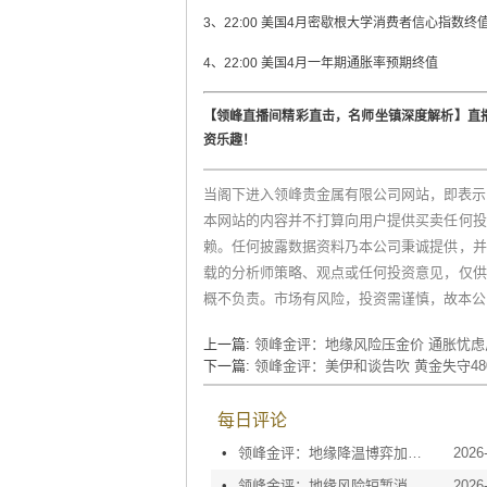
3、22:00 美国4月密歇根大学消费者信心指数终
4、22:00 美国4月一年期通胀率预期终值
【领峰直播间精彩直击，名师坐镇深度解析】直
资乐趣！
当阁下进入领峰贵金属有限公司网站，即表示
本网站的内容并不打算向用户提供买卖任何投
赖。任何披露数据资料乃本公司秉诚提供，并
载的分析师策略、观点或任何投资意见，仅供
概不负责。市场有风险，投资需谨慎，故本公
上一篇:
领峰金评：地缘风险压金价 通胀忧虑
下一篇:
领峰金评：美伊和谈告吹 黄金失守48
每日评论
•
领峰金评：地缘降温博弈加剧 黄金等待议息指引
2026
•
领峰金评：地缘风险短暂消退 利率决议或定方向
2026