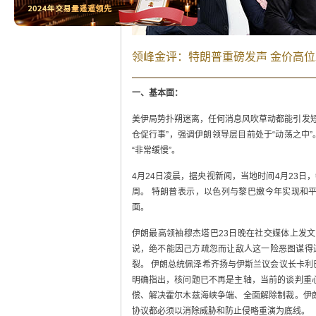
领峰金评：特朗普重磅发声 金价高位
一、基本面：
美伊局势扑朔迷离，任何消息风吹草动都能引发短
仓促行事”，强调伊朗领导层目前处于“动荡之中
“非常缓慢”。
4月24日凌晨，据央视新闻，当地时间4月23
周。 特朗普表示，以色列与黎巴嫩今年实现和
面。
伊朗最高领袖穆杰塔巴23日晚在社交媒体上发
说，绝不能因己方疏忽而让敌人这一险恶图谋得
裂。 伊朗总统佩泽希齐扬与伊斯兰议会议长卡利
明确指出，核问题已不再是主轴，当前的谈判重
偿、解决霍尔木兹海峡争端、全面解除制裁。伊
协议都必须以消除威胁和防止侵略重演为底线。