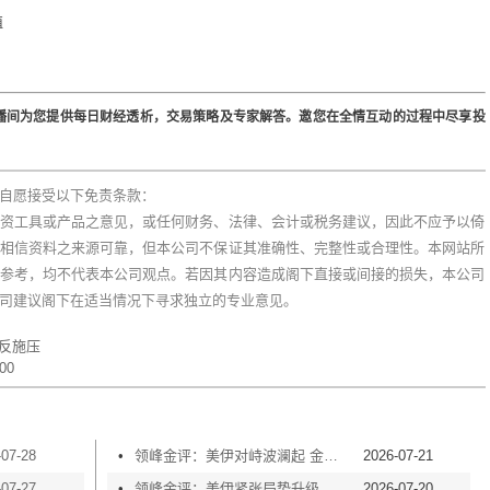
值
播间为您提供每日财经透析，交易策略及专家解答。邀您在全情互动的过程中尽享投
自愿接受以下免责条款：
资工具或产品之意见，或任何财务、法律、会计或税务建议，因此不应予以倚
相信资料之来源可靠，但本公司不保证其准确性、完整性或合理性。本网站所
参考，均不代表本公司观点。若因其内容造成阁下直接或间接的损失，本公司
司建议阁下在适当情况下寻求独立的专业意见。
反施压
00
-07-28
•
领峰金评：美伊对峙波澜起 金价横盘等风起
2026-07-21
-07-27
•
领峰金评：美伊紧张局势升级 黄金险守4000关口
2026-07-20