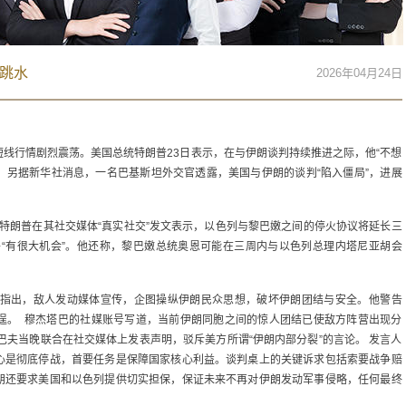
跳水
2026年04月24日
线行情剧烈震荡。美国总统特朗普23日表示，在与伊朗谈判持续推进之际，他“不想
”。另据新华社消息，一名巴基斯坦外交官透露，美国与伊朗的谈判“陷入僵局”，进展
日，特朗普在其社交媒体“真实社交”发文表示，以色列与黎巴嫩之间的停火协议将延长三
平“有很大机会”。他还称，黎巴嫩总统奥恩可能在三周内与以色列总理内塔尼亚胡会
文指出，敌人发动媒体宣传，企图操纵伊朗民众思想，破坏伊朗团结与安全。他警告
逞。 穆杰塔巴的社媒账号写道，当前伊朗同胞之间的惊人团结已使敌方阵营出现分
巴夫当晚联合在社交媒体上发表声明，驳斥美方所谓“伊朗内部分裂”的言论。 发言人
心是彻底停战，首要任务是保障国家核心利益。谈判桌上的关键诉求包括索要战争赔
朗还要求美国和以色列提供切实担保，保证未来不再对伊朗发动军事侵略，任何最终