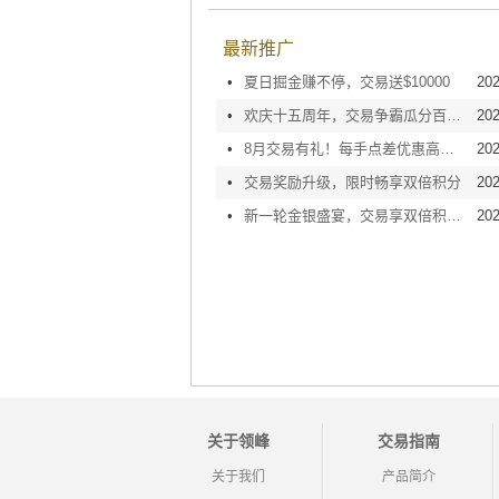
最新推广
•
夏日掘金赚不停，交易送$10000
202
•
欢庆十五周年，交易争霸瓜分百万奖金！
202
•
8月交易有礼！每手点差优惠高达$26
202
•
交易奖励升级，限时畅享双倍积分
202
•
新一轮金银盛宴，交易享双倍积分！
202
关于领峰
交易指南
关于我们
产品简介