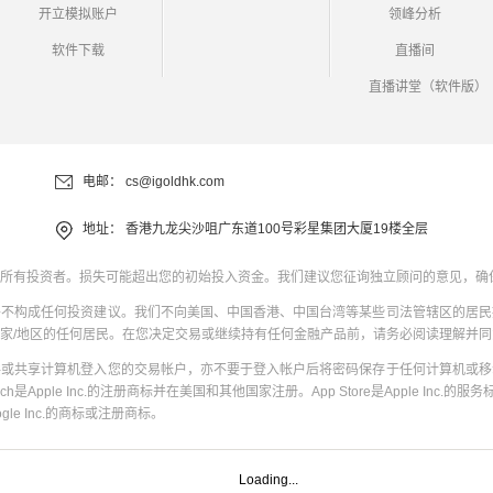
开立模拟账户
领峰分析
软件下载
直播间
直播讲堂（软件版）
电邮：
cs@igoldhk.com
地址：
香港九龙尖沙咀广东道100号彩星集团大厦19楼全层
所有投资者。损失可能超出您的初始投入资金。我们建议您征询独立顾问的意见，确
并不构成任何投资建议。我们不向美国、中国香港、中国台湾等某些司法管辖区的居民
家/地区的任何居民。在您决定交易或继续持有任何金融产品前，请务必阅读理解并
共或共享计算机登入您的交易帐户，亦不要于登入帐户后将密码保存于任何计算机或移
uch是Apple Inc.的注册商标并在美国和其他国家注册。App Store是Apple Inc.的服务标
oogle Inc.的商标或注册商标。
Loading...