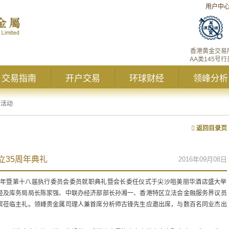
用户中
香港黄金交易
AA类145号行
交易指南
开户交易
环球财经
领峰分析
峰活动
返回目录页
立35周年典礼
2016年09月08日
35周年暨第十八届执行委员会委员就职典礼暨会长委任仪式于尖沙咀美丽华酒店盛大举
经及库务局局长陈家强、中联办经济部部长孙湘一、香港特区立法会金融服务界议员
宾莅临主礼。领峰贵金属司理人兼首席分析师古锋先生应邀出席，与数百名同业杰出