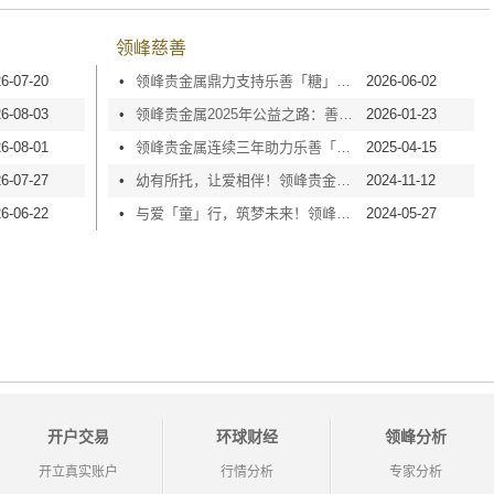
领峰慈善
6-07-20
•
领峰贵金属鼎力支持乐善「糖」甜心行动2026，以爱点亮童梦！
2026-06-02
6-08-03
•
领峰贵金属2025年公益之路：善心捐款，爱心传递！
2026-01-23
6-08-01
•
领峰贵金属连续三年助力乐善「糖」甜心行动，以温暖润童心！
2025-04-15
6-07-27
•
幼有所托，让爱相伴！领峰贵金属获颁「培幼纯金伙伴」大奖
2024-11-12
6-06-22
•
与爱「童」行，筑梦未来！领峰贵金属鼎力支持乐善「糖」甜心行动
2024-05-27
开户交易
环球财经
领峰分析
开立真实账户
行情分析
专家分析