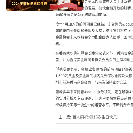
香港贵金属同业协会主席邝德成在大会上致辞称
「一带一路」政策的发展，加快金融开放的脚步
领60多家会员公司进驻深圳前海。
今年4月加入的前海项目已经被广东省列为&ldquo
属的境内关外保税仓库及大楼，这个窗口将中国
金属协会未来也将会全力配合国家人民币、国际法以及
机。
在委员就职典礼暨会长委任仪式环节，香港贵金
誓，并为香港贵金属同业协会委员会的主席和副
邝德成更表示，金银业贸易场的前海项目已经被广东
1,500吨黄金及贵金属的境内关外保税仓库及
圳市前海香港商会会员，与前海保持密切交流。
领峰多年来秉持着&ldquo;服务领先，走在最前
的实时分析及专业评论，让客户更快掌握当前黄
继续保持国际一流企业的运营水平，不断提升产
上一篇:
百人同祝领峰5岁生日快乐！