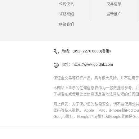
公司快讯
交易信息
领峰视频
最新推广
联络我们
热线：(852) 2276 8888(香港)
网址：
https://www.igoldhk.com
保证金交易等杠杆产品，具有很大风险，并不适用于
本网站上显示的任何信息仅作为一般数据或参考，
于视发布或使用此类信息违反当地法律法规的任何国
网上保安：为了保护您的私隐安全，请不要使用公
密码等私人数据。 Apple，iPad，iPhone和iPod to
Google徽标，Google Play徽标和Google界面是G