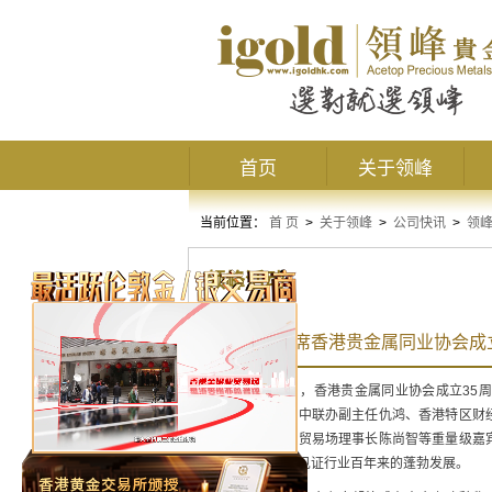
首页
关于领峰
当前位置：
首 页
>
关于领峰
>
公司快讯
>
领
领峰活动
领峰应邀出席香港贵金属同业协会成
2016年8月18日，香港贵金属同业协会成立
行。典礼邀请到中联办副主任仇鸿、香港特区财
张华峰、金银业贸易场理事长陈尚智等重量级嘉
代表齐聚一堂，见证行业百年来的蓬勃发展。