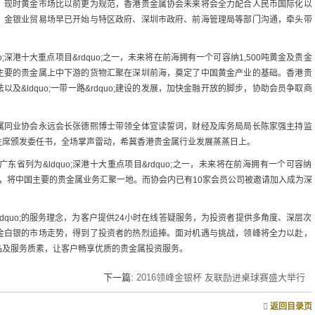
，现时黄金市场比以前更为规范，香港贵金属协会未来将会全力配合人民币国际化以
。金银业贸易场早已开始与特区政府、深圳市政府、前海管理局等部门沟通，牵头带
;深港十大重点项目&rdquo;之一，未来将在前海拥有一个可容纳1,500吨黄金及贵金
主要的贵金属上中下游的货物汇聚在深圳前海，奠定了中国黄金产业的基础。香港贵
&ldquo;一带一路&rdquo;建设的发展，加快金融开放的脚步，协助会员争取商
属同业协会永远会长张德熙博士带领全体宣读誓词，财经及库务局局长陈家强主持监
主席颁发委任书，全场掌声雷动，希冀香港贵金属行业发展蒸蒸日上。
省列为&ldquo;深港十大重点项目&rdquo;之一，未来将在前海拥有一个可容纳
大楼，将中国主要的贵金属业务汇聚一地。而协会内已有10家会员公司被邀请加入成为深
&rdquo;的服务理念，为客户提供24小时在线答疑服务，为投资者提供多角度、深层次
金白银的市场走势，得到了投资者的热烈追捧。面对机遇与挑战，领峰将全力以赴，
品及服务质素，让客户畅享优质的贵金属投资服务。
下一篇:
2016领峰金银杯 友联励进桌球赛盛大举行
返回目录页