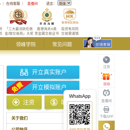
心
｜
在线客服
｜
直播间
语言：
所
「三大最活跃伦敦
香港海关A类
投资有风险
员
金/银交易商」大奖
贵金属交易证书
交易需谨慎
领峰学院
常见问题
注资
开立真实账户
活动
开立模拟账户
WhatsApp
直播间
注资
取款
下载APP
关于我们
公司快讯