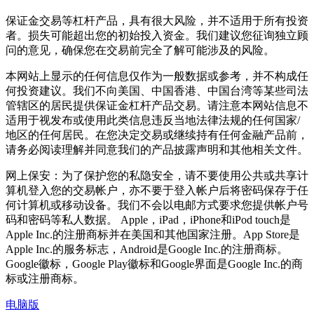
保证金交易等杠杆产品，具有很大风险，并不适用于所有投资
者。损失可能超出您的初始投入资金。我们建议您征询独立顾
问的意见，确保您在交易前完全了解可能涉及的风险。
本网站上显示的任何信息仅作为一般数据或参考，并不构成任
何投资建议。我们不向美国、中国香港、中国台湾等某些司法
管辖区的居民提供保证金杠杆产品交易。请注意本网站信息不
适用于视发布或使用此类信息违反当地法律法规的任何国家/
地区的任何居民。在您决定交易或继续持有任何金融产品前，
请务必阅读理解并同意我们的产品披露声明和其他相关文件。
网上保安：为了保护您的私隐安全，请不要使用公共或共享计
算机登入您的交易帐户，亦不要于登入帐户后将密码保存于任
何计算机或移动设备。我们不会以电邮方式要求您提供帐户号
码和密码等私人数据。 Apple，iPad，iPhone和iPod touch是
Apple Inc.的注册商标并在美国和其他国家注册。App Store是
Apple Inc.的服务标志，Android是Google Inc.的注册商标。
Google徽标，Google Play徽标和Google界面是Google Inc.的商
标或注册商标。
电脑版