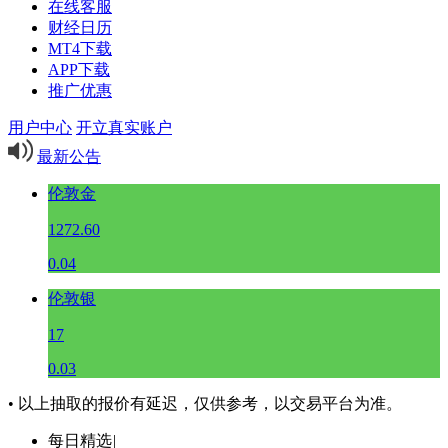
在线客服
财经日历
MT4下载
APP下载
推广优惠
用户中心
开立真实账户
最新公告
伦敦金
1272.60
0.04
伦敦银
17
0.03
• 以上抽取的报价有延迟，仅供参考，以交易平台为准。
每日精选
|