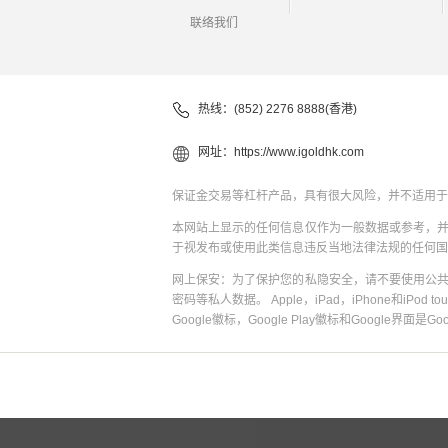
联络我们
热线：(852) 2276 8888(香港)
网址：
https://www.igoldhk.com
保证金交易等杠杆产品，具有很大风险，并不适用于
本网站上显示的任何信息仅作为一般数据或参考，
于视发布或使用此类信息违反当地法律法规的任何国
网上保安：为了保护您的私隐安全，请不要使用公
密码等私人数据。 Apple，iPad，iPhone和iPod to
Google徽标，Google Play徽标和Google界面是G