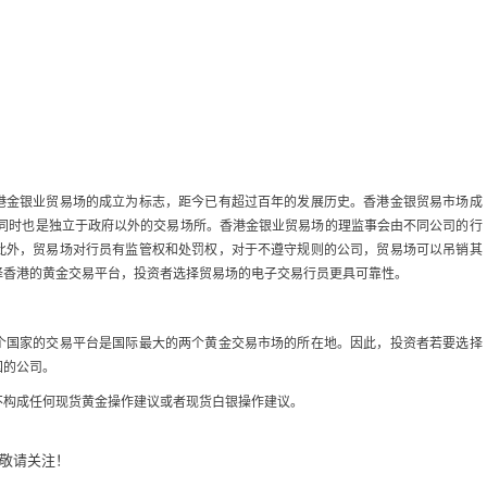
港金银业贸易场的成立为标志，距今已有超过百年的发展历史。香港金银贸易市场成
，同时也是独立于政府以外的交易场所。香港金银业贸易场的理监事会由不同公司的行
此外，贸易场对行员有监管权和处罚权，对于不遵守规则的公司，贸易场可以吊销其
择香港的黄金交易平台，投资者选择贸易场的电子交易行员更具可靠性。
个国家的交易平台是国际最大的两个黄金交易市场的所在地。因此，投资者若要选择
国的公司。
不构成任何现货黄金操作建议或者现货白银操作建议。
敬请关注！