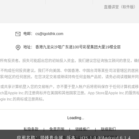
直播讲堂（软件版）
电邮：
cs@igoldhk.com
地址：
香港九龙尖沙咀广东道100号彩星集团大厦19楼全层
所有投资者。损失可能超出您的初始投入资金。我们建议您征询独立顾问的意见，确
并不构成任何投资建议。我们不向美国、中国香港、中国台湾等某些司法管辖区的居民
家/地区的任何居民。在您决定交易或继续持有任何金融产品前，请务必阅读理解并
共或共享计算机登入您的交易帐户，亦不要于登入帐户后将密码保存于任何计算机或移
uch是Apple Inc.的注册商标并在美国和其他国家注册。App Store是Apple Inc.的服务标
oogle Inc.的商标或注册商标。
Loading...
私隐条款
|
免责声明
|
领峰推广
|
联络我们
Copyright
©
2026
领峰贵金属有限公司版权所有，不得转载
应用名称：领峰贵金属 版本：
iOS
1.0.0
/
Android
6.1.4