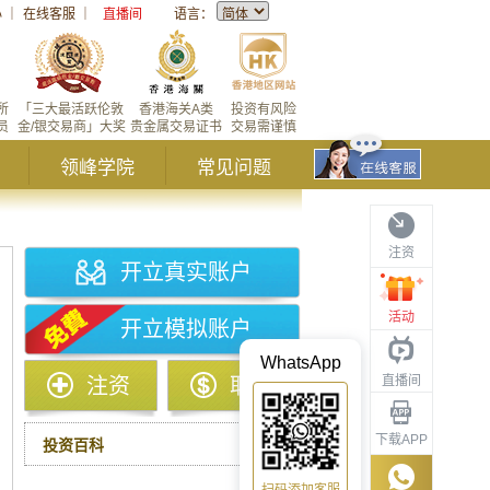
心
｜
在线客服
｜
直播间
语言：
所
「三大最活跃伦敦
香港海关A类
投资有风险
员
金/银交易商」大奖
贵金属交易证书
交易需谨慎
领峰学院
常见问题
注资
开立真实账户
活动
开立模拟账户
WhatsApp
直播间
注资
取款
下载APP
投资百科