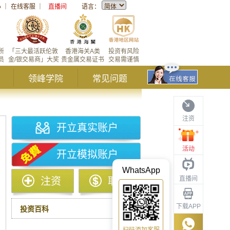
心
｜
在线客服
｜
直播间
语言：
所
「三大最活跃伦敦
香港海关A类
投资有风险
员
金/银交易商」大奖
贵金属交易证书
交易需谨慎
领峰学院
常见问题
注资
开立真实账户
活动
开立模拟账户
WhatsApp
直播间
注资
取款
下载APP
投资百科