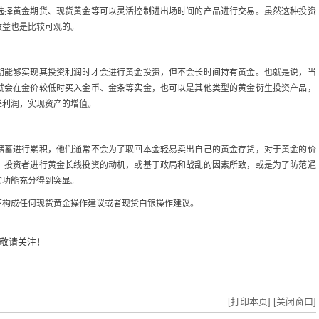
选择黄金期货、现货黄金等可以灵活控制进出场时间的产品进行交易。虽然这种投资
收益也是比较可观的。
期能够实现其投资利润时才会进行黄金投资，但不会长时间持有黄金。也就是说，当
就会在金价较低时买入金币、金条等实金，也可以是其他类型的黄金衍生投资产品，
差利润，实现资产的增值。
储蓄进行累积，他们通常不会为了取回本金轻易卖出自己的黄金存货，对于黄金的价
。投资者进行黄金长线投资的动机，或基于政局和战乱的因素所致，或是为了防范通
的功能充分得到突显。
不构成任何现货黄金操作建议或者现货白银操作建议。
敬请关注！
[打印本页]
[关闭窗口]