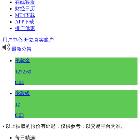
在线客服
财经日历
MT4下载
APP下载
推广优惠
用户中心
开立真实账户
最新公告
伦敦金
1272.60
0.04
伦敦银
17
0.03
• 以上抽取的报价有延迟，仅供参考，以交易平台为准。
每日精选
|