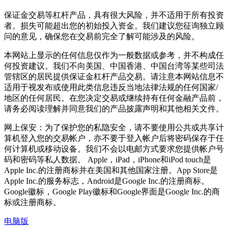
保证金交易等杠杆产品，具有很大风险，并不适用于所有投资
者。损失可能超出您的初始投入资金。我们建议您征询独立顾
问的意见，确保您在交易前完全了解可能涉及的风险。
本网站上显示的任何信息仅作为一般数据或参考，并不构成任
何投资建议。我们不向美国、中国香港、中国台湾等某些司法
管辖区的居民提供保证金杠杆产品交易。请注意本网站信息不
适用于视发布或使用此类信息违反当地法律法规的任何国家/
地区的任何居民。在您决定交易或继续持有任何金融产品前，
请务必阅读理解并同意我们的产品披露声明和其他相关文件。
网上保安：为了保护您的私隐安全，请不要使用公共或共享计
算机登入您的交易帐户，亦不要于登入帐户后将密码保存于任
何计算机或移动设备。我们不会以电邮方式要求您提供帐户号
码和密码等私人数据。 Apple，iPad，iPhone和iPod touch是
Apple Inc.的注册商标并在美国和其他国家注册。App Store是
Apple Inc.的服务标志，Android是Google Inc.的注册商标。
Google徽标，Google Play徽标和Google界面是Google Inc.的商
标或注册商标。
电脑版