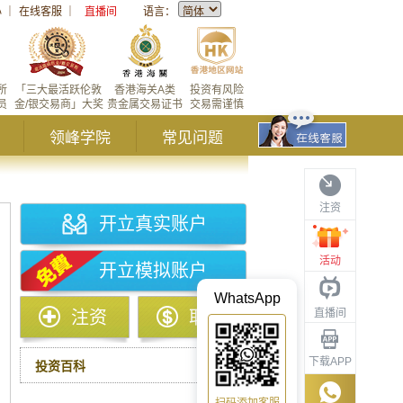
心
｜
在线客服
｜
直播间
语言：
所
「三大最活跃伦敦
香港海关A类
投资有风险
员
金/银交易商」大奖
贵金属交易证书
交易需谨慎
领峰学院
常见问题
注资
开立真实账户
活动
开立模拟账户
WhatsApp
直播间
注资
取款
下载APP
投资百科