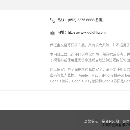
热线：(852) 2276 8888(香港)
网址：
https://www.igoldhk.com
保证金交易等杠杆产品，具有很大风险，并不适用于
本网站上显示的任何信息仅作为一般数据或参考，
于视发布或使用此类信息违反当地法律法规的任何国
网上保安：为了保护您的私隐安全，请不要使用公
密码等私人数据。 Apple，iPad，iPhone和iPod to
Google徽标，Google Play徽标和Google界面是G
温馨提示：投资有风险，交易
领峰贵金属有限公