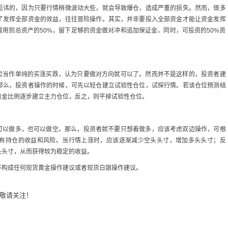
忌讳的，因为只要行情稍微波动大些，就会导致爆仓，造成严重的损失。然而，很多
了发挥全部资金的效益，往往冒险操作。其实，并非要投入全部资金才能让资金发挥
用到总资产的50%，留下足够的资金做对冲和追加保证金，同时，可投资的50%资
买卖当作单纯的买涨买跌，认为只要做对方向就可以了。然而并不是这样的，投资者建
那么，投资者操作的时候，可先以轻仓建立试验性仓位，试探行情。若该仓位预测结
资金比例逐步建立主力仓位，反之，则平掉试验性仓位。
既可以做多，也可以做空。那么，投资者就不要只想着做多，应该考虑双边操作，可根
有持仓的收益和风险。当行情上涨时，应该逐渐减少空头头寸，增加多头头寸；反
头头寸，从而获得较为稳定的收益。
不构成任何现货黄金操作建议或者现货白银操作建议。
敬请关注！