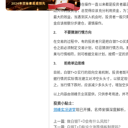
事实上，重仓、满仓操作一直以来都是投资者最
刚入市的投资者，总觉得应该充分利用资金，为
最大的效益，当遇到买入机会时，投资者一般只需
金应该按额分步建仓，谨慎操作。
2.
不要猜测行情方向
在交易的过程中，有的投资者只是把白银T+D
仓之前必须制定交易计划，切忌猜测行情方向。
果与行情相符，则可根据交易计划，按照一定的
3.
拒绝单边思维
目前，白银T+D实行的双向交易机制，投资者
据行情的实际情况建立对冲空头头寸，以锁定现
之，当行情下跌时，应该减少多头头寸，增加空
以上内容由领峰
贵金属
提供，只供参考用途，并
投资小贴士：
领峰实况讲堂
现已开播，名师坐镇深度解析，
上一篇:
做白银T+D会有什么风险？
下一篇:
白银T+D有设立涨跌停板制度吗？