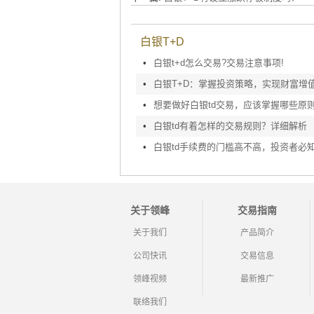
白银T+D
•
白银t+d怎么交易?交易注意事项!
•
白银T+D：掌握投资策略，实现财富增
•
想要做好白银td交易，应该掌握哪些原
•
白银td有着怎样的交易规则？详细解析
•
白银td手续费的门槛高不高，投资者必
关于领峰
交易指南
关于我们
产品简介
公司快讯
交易信息
领峰视频
最新推广
联络我们