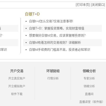
[打印本页]
[关闭窗口]
白银T+D
•
白银t+d怎么交易?交易注意事项!
值
•
白银T+D：掌握投资策略，实现财富增值
则？
•
想要做好白银td交易，应该掌握哪些原则？
•
白银td有着怎样的交易规则？详细解析
知常识
•
白银td手续费的门槛高不高，投资者必知常识
开户交易
环球财经
领峰分析
开立真实账户
行情分析
专家分析
开立模拟账户
领峰分析
软件下载
直播间
直播讲堂（软件版）