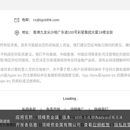
电邮：
cs@igoldhk.com
地址：
香港九龙尖沙咀广东道100号彩星集团大厦19楼全层
所有投资者。损失可能超出您的初始投入资金。我们建议您征询独立顾问的意见，确
并不构成任何投资建议。我们不向美国、中国香港、中国台湾等某些司法管辖区的居民
家/地区的任何居民。在您决定交易或继续持有任何金融产品前，请务必阅读理解并
共或共享计算机登入您的交易帐户，亦不要于登入帐户后将密码保存于任何计算机或移
uch是Apple Inc.的注册商标并在美国和其他国家注册。App Store是Apple Inc.的服务标
oogle Inc.的商标或注册商标。
Loading...
私隐条款
|
免责声明
|
领峰推广
|
联络我们
Copyright
©
2026
领峰贵金属有限公司版权所有，不得转载
应用名称：领峰贵金属 版本：
iOS
1.0.0
/
Android
6.1.4
需谨慎
开发者信息：领峰贵金属有限公司 查看
应用权限
|
隐私政
司于
香港合法注册登记
，注册号码为1660574，产品面向全球客户。本站内所有内