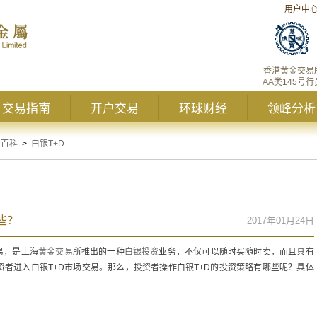
用户中
香港黄金交易
AA类145号行
交易指南
开户交易
环球财经
领峰分析
资百科
>
白银T+D
些？
2017年01月24日
易，是上海
黄金交易
所推出的一种
白银投资
业务，不仅可以随时买随时卖，而且具有
者进入白银T+D市场交易。那么，投资者操作白银T+D的投资策略有哪些呢？具体