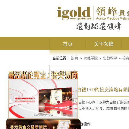
首页
关于领峰
当前位置：
首 页
>
领峰学院
>
实战教学
>
投
白银T+D
投资者操作白银T+D的投资策略有哪
在投资市场上，
白银T+D
也可以称为白银延期交
杠杆效应，能够以小博大。如今，越来越多的投资
内容如下。
1.
永远不要满仓操作