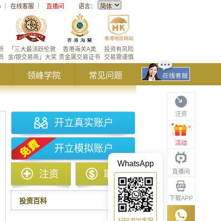
心
｜
在线客服
｜
直播间
语言：
所
「三大最活跃伦敦
香港海关A类
投资有风险
员
金/银交易商」大奖
贵金属交易证书
交易需谨慎
领峰学院
常见问题
注资
开立真实账户
活动
开立模拟账户
WhatsApp
直播间
注资
取款
下载APP
投资百科