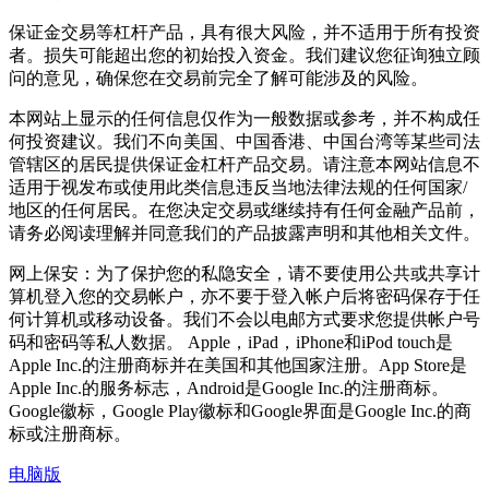
保证金交易等杠杆产品，具有很大风险，并不适用于所有投资
者。损失可能超出您的初始投入资金。我们建议您征询独立顾
问的意见，确保您在交易前完全了解可能涉及的风险。
本网站上显示的任何信息仅作为一般数据或参考，并不构成任
何投资建议。我们不向美国、中国香港、中国台湾等某些司法
管辖区的居民提供保证金杠杆产品交易。请注意本网站信息不
适用于视发布或使用此类信息违反当地法律法规的任何国家/
地区的任何居民。在您决定交易或继续持有任何金融产品前，
请务必阅读理解并同意我们的产品披露声明和其他相关文件。
网上保安：为了保护您的私隐安全，请不要使用公共或共享计
算机登入您的交易帐户，亦不要于登入帐户后将密码保存于任
何计算机或移动设备。我们不会以电邮方式要求您提供帐户号
码和密码等私人数据。 Apple，iPad，iPhone和iPod touch是
Apple Inc.的注册商标并在美国和其他国家注册。App Store是
Apple Inc.的服务标志，Android是Google Inc.的注册商标。
Google徽标，Google Play徽标和Google界面是Google Inc.的商
标或注册商标。
电脑版