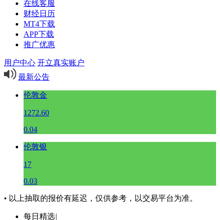
在线客服
财经日历
MT4下载
APP下载
推广优惠
用户中心
开立真实账户
最新公告
伦敦金
1272.60
0.04
伦敦银
17
0.03
• 以上抽取的报价有延迟，仅供参考，以交易平台为准。
每日精选
|