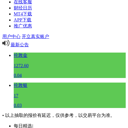
在线客服
财经日历
MT4下载
APP下载
推广优惠
用户中心
开立真实账户
最新公告
伦敦金
1272.60
0.04
伦敦银
17
0.03
• 以上抽取的报价有延迟，仅供参考，以交易平台为准。
每日精选
|