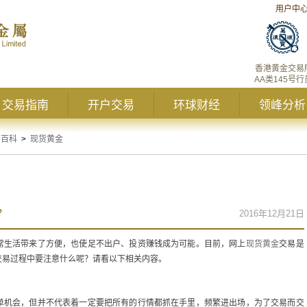
用户中
香港黄金交易
AA类145号行
交易指南
开户交易
环球财经
领峰分析
资百科
>
现货黄金
？
2016年12月21日
常生活带来了方便，也使足不出户、投资赚钱成为可能。目前，网上
现货黄金
交易是
交易过程中要注意什么呢？请看以下相关内容。
单机会，但并不代表着一定要把所有的行情都抓在手里，频繁进出场，为了交易而交