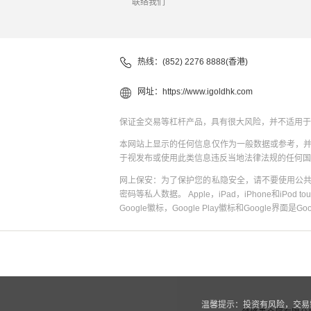
联络我们
热线：(852) 2276 8888(香港)
网址：
https://www.igoldhk.com
保证金交易等杠杆产品，具有很大风险，并不适用于
本网站上显示的任何信息仅作为一般数据或参考，
于视发布或使用此类信息违反当地法律法规的任何国
网上保安：为了保护您的私隐安全，请不要使用公
密码等私人数据。 Apple，iPad，iPhone和iPod to
Google徽标，Google Play徽标和Google界面是G
温馨提示：投资有风险，交易