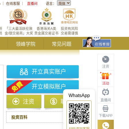
心
｜
在线客服
｜
直播间
语言：
所
「三大最活跃伦敦
香港海关A类
投资有风险
员
金/银交易商」大奖
贵金属交易证书
交易需谨慎
领峰学院
常见问题
注资
开立真实账户
活动
开立模拟账户
WhatsApp
直播间
注资
取款
下载APP
投资百科