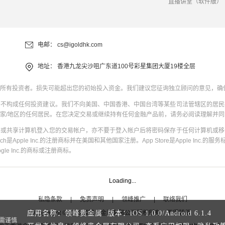
直播讲堂（软件版）
电邮：
cs@igoldhk.com
地址：
香港九龙尖沙咀广东道100号彩星集团大厦19楼全层
所有投资者。损失可能超出您的初始投入资金。我们建议您征询独立顾问的意见，确
并不构成任何投资建议。我们不向美国、中国香港、中国台湾等某些司法管辖区的居民
家/地区的任何居民。在您决定交易或继续持有任何金融产品前，请务必阅读理解并
共或共享计算机登入您的交易帐户，亦不要于登入帐户后将密码保存于任何计算机或移
uch是Apple Inc.的注册商标并在美国和其他国家注册。App Store是Apple Inc.的服务标
oogle Inc.的商标或注册商标。
Loading...
私隐条款
|
免责声明
|
领峰推广
|
联络我们
Copyright
©
2026
领峰贵金属有限公司版权所有，不得转载
应用名称：领峰贵金属 版本：
iOS
1.0.0
/
Android
6.1.4
需谨慎