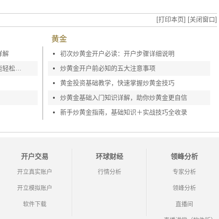
[打印本页]
[关闭窗口]
黄金
详解
•
初次炒黄金开户必读：开户步骤详细说明
如何快速完成现货黄金开户，零基础也能轻松上手
•
炒黄金开户前必知的五大注意事项
•
黄金投资基础教学，快速掌握炒黄金技巧
•
炒黄金基础入门知识详解，助你炒黄金更自信
•
新手炒黄金指南，基础知识＋实战技巧全收录
开户交易
环球财经
领峰分析
开立真实账户
行情分析
专家分析
开立模拟账户
领峰分析
软件下载
直播间