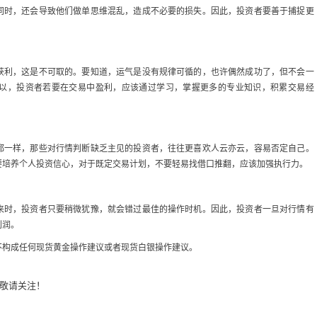
同时，还会导致他们做单思维混乱，造成不必要的损失。因此，投资者要善于捕捉更
获利，这是不可取的。要知道，运气是没有规律可循的，也许偶然成功了，但不会一
以，投资者若要在交易中盈利，应该通过学习，掌握更多的专业知识，积累交易经
都一样，那些对行情判断缺乏主见的投资者，往往更喜欢人云亦云，容易否定自己。
要培养个人投资信心，对于既定交易计划，不要轻易找借口推翻，应该加强执行力。
来时，投资者只要稍微犹豫，就会错过最佳的操作时机。因此，投资者一旦对行情有
利润。
不构成任何现货黄金操作建议或者现货白银操作建议。
敬请关注！