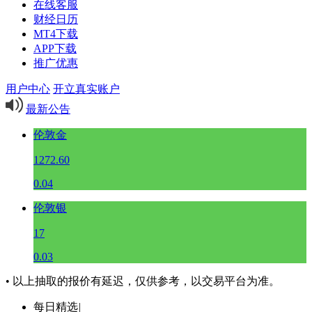
在线客服
财经日历
MT4下载
APP下载
推广优惠
用户中心
开立真实账户
最新公告
伦敦金
1272.60
0.04
伦敦银
17
0.03
• 以上抽取的报价有延迟，仅供参考，以交易平台为准。
每日精选
|