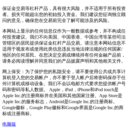
保证金交易等杠杆产品，具有很大风险，并不适用于所有投资
者。损失可能超出您的初始投入资金。我们建议您征询独立顾
问的意见，确保您在交易前完全了解可能涉及的风险。
本网站上显示的任何信息仅作为一般数据或参考，并不构成任
何投资建议。我们不向美国、中国香港、中国台湾等某些司法
管辖区的居民提供保证金杠杆产品交易。请注意本网站信息不
适用于视发布或使用此类信息违反当地法律法规的任何国家/
地区的任何居民。在您决定交易或继续持有任何金融产品前，
请务必阅读理解并同意我们的产品披露声明和其他相关文件。
网上保安：为了保护您的私隐安全，请不要使用公共或共享计
算机登入您的交易帐户，亦不要于登入帐户后将密码保存于任
何计算机或移动设备。我们不会以电邮方式要求您提供帐户号
码和密码等私人数据。 Apple，iPad，iPhone和iPod touch是
Apple Inc.的注册商标并在美国和其他国家注册。App Store是
Apple Inc.的服务标志，Android是Google Inc.的注册商标。
Google徽标，Google Play徽标和Google界面是Google Inc.的商
标或注册商标。
电脑版