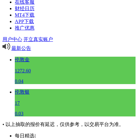
在线客服
财经日历
MT4下载
APP下载
推广优惠
用户中心
开立真实账户
最新公告
伦敦金
1272.60
0.04
伦敦银
17
0.03
• 以上抽取的报价有延迟，仅供参考，以交易平台为准。
每日精选
|