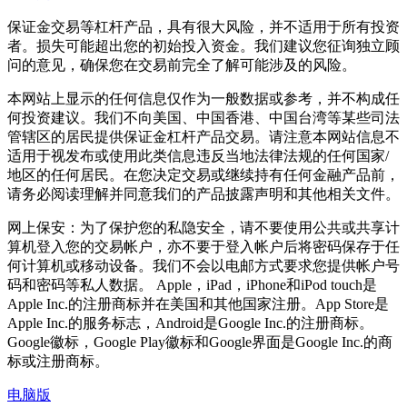
保证金交易等杠杆产品，具有很大风险，并不适用于所有投资
者。损失可能超出您的初始投入资金。我们建议您征询独立顾
问的意见，确保您在交易前完全了解可能涉及的风险。
本网站上显示的任何信息仅作为一般数据或参考，并不构成任
何投资建议。我们不向美国、中国香港、中国台湾等某些司法
管辖区的居民提供保证金杠杆产品交易。请注意本网站信息不
适用于视发布或使用此类信息违反当地法律法规的任何国家/
地区的任何居民。在您决定交易或继续持有任何金融产品前，
请务必阅读理解并同意我们的产品披露声明和其他相关文件。
网上保安：为了保护您的私隐安全，请不要使用公共或共享计
算机登入您的交易帐户，亦不要于登入帐户后将密码保存于任
何计算机或移动设备。我们不会以电邮方式要求您提供帐户号
码和密码等私人数据。 Apple，iPad，iPhone和iPod touch是
Apple Inc.的注册商标并在美国和其他国家注册。App Store是
Apple Inc.的服务标志，Android是Google Inc.的注册商标。
Google徽标，Google Play徽标和Google界面是Google Inc.的商
标或注册商标。
电脑版