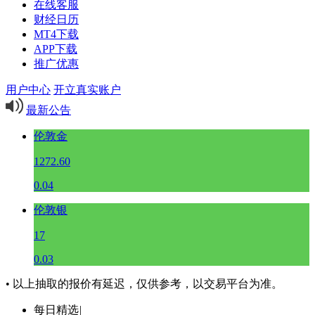
在线客服
财经日历
MT4下载
APP下载
推广优惠
用户中心
开立真实账户
最新公告
伦敦金
1272.60
0.04
伦敦银
17
0.03
• 以上抽取的报价有延迟，仅供参考，以交易平台为准。
每日精选
|