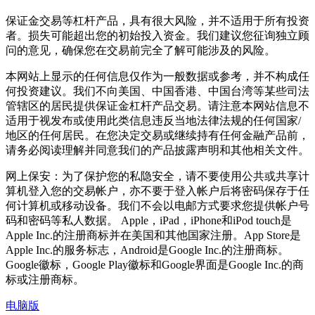
保证金交易等杠杆产品，具有很大风险，并不适用于所有投资
者。损失可能超出您的初始投入资金。我们建议您征询独立顾
问的意见，确保您在交易前完全了解可能涉及的风险。
本网站上显示的任何信息仅作为一般数据或参考，并不构成任
何投资建议。我们不向美国、中国香港、中国台湾等某些司法
管辖区的居民提供保证金杠杆产品交易。请注意本网站信息不
适用于视发布或使用此类信息违反当地法律法规的任何国家/
地区的任何居民。在您决定交易或继续持有任何金融产品前，
请务必阅读理解并同意我们的产品披露声明和其他相关文件。
网上保安：为了保护您的私隐安全，请不要使用公共或共享计
算机登入您的交易帐户，亦不要于登入帐户后将密码保存于任
何计算机或移动设备。我们不会以电邮方式要求您提供帐户号
码和密码等私人数据。 Apple，iPad，iPhone和iPod touch是
Apple Inc.的注册商标并在美国和其他国家注册。App Store是
Apple Inc.的服务标志，Android是Google Inc.的注册商标。
Google徽标，Google Play徽标和Google界面是Google Inc.的商
标或注册商标。
电脑版