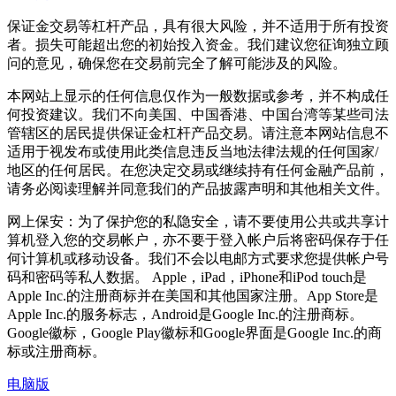
保证金交易等杠杆产品，具有很大风险，并不适用于所有投资
者。损失可能超出您的初始投入资金。我们建议您征询独立顾
问的意见，确保您在交易前完全了解可能涉及的风险。
本网站上显示的任何信息仅作为一般数据或参考，并不构成任
何投资建议。我们不向美国、中国香港、中国台湾等某些司法
管辖区的居民提供保证金杠杆产品交易。请注意本网站信息不
适用于视发布或使用此类信息违反当地法律法规的任何国家/
地区的任何居民。在您决定交易或继续持有任何金融产品前，
请务必阅读理解并同意我们的产品披露声明和其他相关文件。
网上保安：为了保护您的私隐安全，请不要使用公共或共享计
算机登入您的交易帐户，亦不要于登入帐户后将密码保存于任
何计算机或移动设备。我们不会以电邮方式要求您提供帐户号
码和密码等私人数据。 Apple，iPad，iPhone和iPod touch是
Apple Inc.的注册商标并在美国和其他国家注册。App Store是
Apple Inc.的服务标志，Android是Google Inc.的注册商标。
Google徽标，Google Play徽标和Google界面是Google Inc.的商
标或注册商标。
电脑版