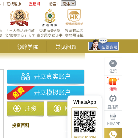
心
｜
在线客服
｜
直播间
语言：
所
「三大最活跃伦敦
香港海关A类
投资有风险
员
金/银交易商」大奖
贵金属交易证书
交易需谨慎
领峰学院
常见问题
注资
开立真实账户
活动
开立模拟账户
WhatsApp
直播间
注资
取款
下载APP
投资百科