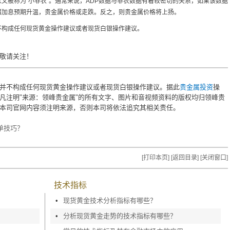
又被称为“小非农”。通常来说，ADP数据与非农数据有着较密切的关系，如果该数据
储加息预期升温，贵金属价格或走跌。反之，则贵金属价格将上扬。
不构成任何现货黄金操作建议或者现货白银操作建议。
敬请关注！
并不构成任何现货黄金操作建议或者现货白银操作建议。据此
贵金属投资
操
凡注明"来源：领峰贵金属"的所有文字、图片和音视频资料的版权均归领峰贵
本司官网内容须注明来源，否则本司将依法追究其相关责任。
单技巧？
？
[打印本页]
[返回目录]
[关闭窗口]
技术指标
•
现货黄金技术分析指标有哪些？
•
分析现货黄金走势的技术指标有哪些？