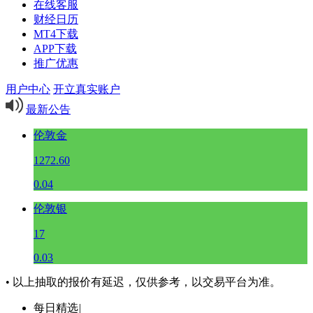
在线客服
财经日历
MT4下载
APP下载
推广优惠
用户中心
开立真实账户
最新公告
伦敦金
1272.60
0.04
伦敦银
17
0.03
• 以上抽取的报价有延迟，仅供参考，以交易平台为准。
每日精选
|