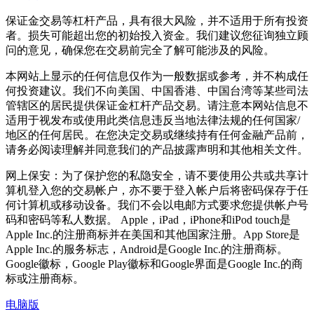
保证金交易等杠杆产品，具有很大风险，并不适用于所有投资
者。损失可能超出您的初始投入资金。我们建议您征询独立顾
问的意见，确保您在交易前完全了解可能涉及的风险。
本网站上显示的任何信息仅作为一般数据或参考，并不构成任
何投资建议。我们不向美国、中国香港、中国台湾等某些司法
管辖区的居民提供保证金杠杆产品交易。请注意本网站信息不
适用于视发布或使用此类信息违反当地法律法规的任何国家/
地区的任何居民。在您决定交易或继续持有任何金融产品前，
请务必阅读理解并同意我们的产品披露声明和其他相关文件。
网上保安：为了保护您的私隐安全，请不要使用公共或共享计
算机登入您的交易帐户，亦不要于登入帐户后将密码保存于任
何计算机或移动设备。我们不会以电邮方式要求您提供帐户号
码和密码等私人数据。 Apple，iPad，iPhone和iPod touch是
Apple Inc.的注册商标并在美国和其他国家注册。App Store是
Apple Inc.的服务标志，Android是Google Inc.的注册商标。
Google徽标，Google Play徽标和Google界面是Google Inc.的商
标或注册商标。
电脑版