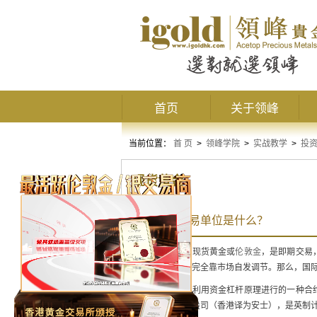
首页
关于领峰
当前位置：
首 页
>
领峰学院
>
实战教学
>
投
现货黄金
国际黄金交易单位是什么？
国际黄金，又称现货黄金或
伦敦金
，是即期交易
可以人为操纵，完全靠市场自发调节。那么，国
国际黄金交易是利用资金杠杆原理进行的一种合
的交易单位是：盎司（香港译为安士），是英制