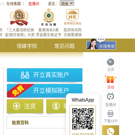
心
｜
在线客服
｜
直播间
语言：
所
「三大最活跃伦敦
香港海关A类
投资有风险
员
金/银交易商」大奖
贵金属交易证书
交易需谨慎
领峰学院
常见问题
注资
开立真实账户
活动
开立模拟账户
WhatsApp
直播间
注资
取款
下载APP
投资百科