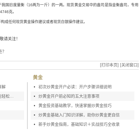
于我国旧度量衡（16两为一斤）的一两。现货黄金交易中的盎司是指金衡盎司，专用
4746克。
不构成任何现货黄金操作建议或者现货白银操作建议。
敬请关注！
些？
[打印本页]
[关闭窗口]
黄金
详解
•
初次炒黄金开户必读：开户步骤详细说明
如何快速完成现货黄金开户，零基础也能轻松上手
•
炒黄金开户前必知的五大注意事项
•
黄金投资基础教学，快速掌握炒黄金技巧
•
炒黄金基础入门知识详解，助你炒黄金更自信
•
新手炒黄金指南，基础知识＋实战技巧全收录