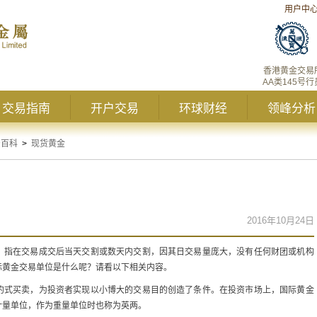
用户中
香港黄金交易
AA类145号行
交易指南
开户交易
环球财经
领峰分析
资百科
>
现货黄金
2016年10月24日
，指在交易成交后当天交割或数天内交割，因其日交易量庞大，没有任何财团或机构
际黄金交易单位是什么呢？请看以下相关内容。
约式买卖，为投资者实现以小博大的交易目的创造了条件。在投资市场上，国际黄金
计量单位，作为重量单位时也称为英两。